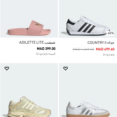
-60%
شبشب ADILETTE LITE
حذاء COUNTRY II
MAD 399.00
Price Reduced From
To
MAD 1,249.00
MAD 499.60
النساء Originals
Originals