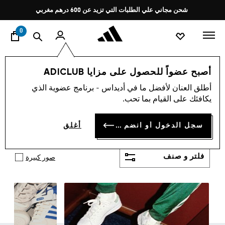
ا
Pause
شحن مجاني علي الطلبات التي تزيد عن 600 درهم مغربي
promotion
rotation
0
اسلوب حياة
العلامات التجارية
أوريجينالز
أحذية
أصبح عضواً للحصول على مزايا ADICLUB
حذاء اديداس اورجينال
أطلق العنان لأفضل ما في أديداس - برنامج عضوية الذي
(379)
يكافئك على القيام بما تحب.
حذاء اوريجينال أديداس تشكيلة كبيرة ومتنوعة من
أديداس مناسبة للجميع وللعديد من الرياضات. موجود
سجل الدخول أو انضم الآن
أغلق
أظهر المزيد
بالعديد من التصميمات العصرية والثورية مع لمسة أديداس
الكلاسيكية. لن تحتار مع أديداس بشأن حذائك الرياضي بعد
الآن.
فلتر و صنف
صور كبيرة