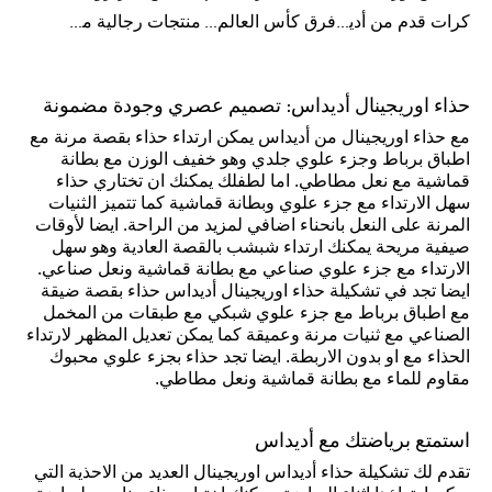
كرات قدم من أديداس
فرق كأس العالم FIFA 26™
منتجات رجالية من أديداس
حذاء اوريجينال أديداس: تصميم عصري وجودة مضمونة
مع حذاء اوريجينال من أديداس يمكن ارتداء حذاء بقصة مرنة مع
اطباق برباط وجزء علوي جلدي وهو خفيف الوزن مع بطانة
قماشية مع نعل مطاطي. اما لطفلك يمكنك ان تختاري حذاء
سهل الارتداء مع جزء علوي وبطانة قماشية كما تتميز الثنيات
المرنة على النعل بانحناء اضافي لمزيد من الراحة. ايضا لأوقات
صيفية مريحة يمكنك ارتداء شبشب بالقصة العادية وهو سهل
الارتداء مع جزء علوي صناعي مع بطانة قماشية ونعل صناعي.
ايضا تجد في تشكيلة حذاء اوريجينال أديداس حذاء بقصة ضيقة
مع اطباق برباط مع جزء علوي شبكي مع طبقات من المخمل
الصناعي مع ثنيات مرنة وعميقة كما يمكن تعديل المظهر لارتداء
الحذاء مع او بدون الاربطة. ايضا تجد حذاء بجزء علوي محبوك
مقاوم للماء مع بطانة قماشية ونعل مطاطي.
استمتع برياضتك مع أديداس
تقدم لك تشكيلة حذاء أديداس اوريجينال العديد من الاحذية التي