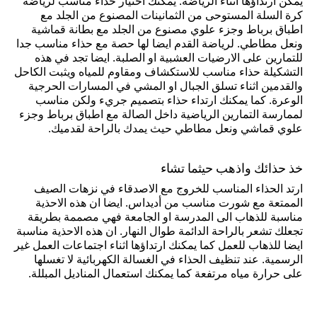
يمكن ارتداؤها اثناء الرياضة. يمكنك اختيار حذاء مناسب لرياضة
كرة السلة المستوحى من الثمانينات المصنوع من الجلد مع
اطباق برباط وجزء علوي مصنوع من الجلد مع بطانة قماشية
ونعل مطاطي. لرياضة القدم ايضا لها حصة مع حذاء مناسب جدا
للتمارين على الارضيات العشبية او الصلبة. ايضا تجد في هذه
التشكيلة حذاء مناسب للاستكشاف ومقاوم للمياه ويثبت الكاحل
والقدمين اثناء تسلق الجبال او المشي في المسارات الحرجية
الوعرة. كما يمكنك ارتداء حذاء بتصميم جريء ولكن مناسب
لممارسة التمارين الرياضية داخل الصالة مع اطباق برباط وجزء
علوي قماشي ونعل مطاطي حيث يمدك بالراحة لقدميك.
خذ حذائك واذهب حيثما تشاء
ارتد الحذاء المناسب للخروج مع الاصدقاء في نزهات الصيف
الممتعة مع شورت مناسب من أديداس. ايضا ان هذه الاحذية
مناسبة للذهاب الى المدرسة او الجامعة فهي مصممة بطريقة
تجعلك تشعر بالراحة الدائمة طوال النهار. ان هذه الاحذية مناسبة
ايضا للذهاب للعمل كما يمكنك ارتداؤها اثناء اجتماعات العمل غير
الرسمية. عند تنظيف الحذاء في الغسالة الكهربائية لا تغسلها
على حرارة مياه مرتفعة كما يمكنك استعمال المناديل المبللة.