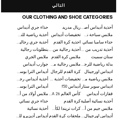
التالي
OUR CLOTHING AND SHOE CATEGORIES
أحذية أديداس أصلية
ريال مدريد
حذاء جري أديداس
ملابس سباحة نسائية من أديداس
تخفيضات أديداس
أحذية رياضية للنساء
حذاء سامبا نسائي
احذية كرة القدم
أحذية جري رجالية من أديداس
أحذية تدريب من أديداس
أحذية رجالية من أديداس بتخفيضات
بنطلونات رجالية
ستان سميث
ملابس كرة القدم
ملابس الجري
بدلة رياضية للرجال
ملابس رجالية من أديداس بتخفيضات
جوارب أديداس
اديداس اورجينال
كرة القدم للرجال
أديداس الترا بوست رجالي
ملابس رياضية من أديداس
تخفيضات أحذية رجالية من أديداس
أحذية أديداس رجالية
اديداس سوبر ستار
أديداس f50
أديداس الترا بوست
قفازات أديداس
كأس العالم FIFA 26™
ملابس أولاد من أديداس
أحذية نسائية أصلية
كرة القدم
حذاء جري نسائي
ملابس جيم من أديداس
كرات تريندا لكأس العالم FIFA 26™
أحذية نسائية
أديداس اورجينال نسائي
ملحقات كرة القدم
أديداس أديزيرو للجري