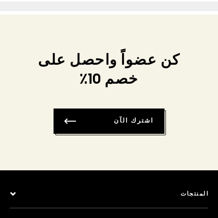
كن عضواً واحصل على
خصم 10٪
اشترك الآن
المنتجات