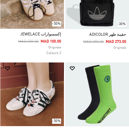
-50%
-30%
إكسسوارات JEWELACE
حقيبة ظهر ADICOLOR
Price Reduced From
To
MAD 200.00
MAD 100.00
Price Reduced From
To
MAD 390.00
MAD 273.00
Originals
Originals
3 Colours
-50%