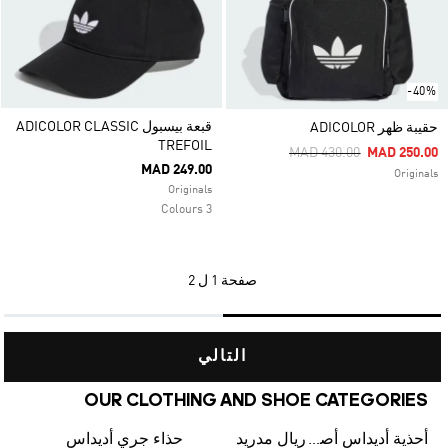
-40%
قبعة بيسبول ADICOLOR CLASSIC
حقيبة ظهر ADICOLOR
TREFOIL
Price Reduced From
To
MAD 430.00
MAD 250.00
MAD 249.00
Originals
Originals
3 Colours
صفحة
1 ل 2
التالي
OUR CLOTHING AND SHOE CATEGORIES
أحذية أديداس أصلية
ريال مدريد
حذاء جري أديداس