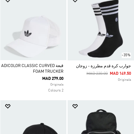
-35%
قبعة ADICOLOR CLASSIC CURVED
جوارب كرة قدم مطرزة - زوجان
FOAM TRUCKER
Price Reduced From
To
MAD 230.00
MAD 149.50
MAD 279.00
Originals
Originals
2 Colours