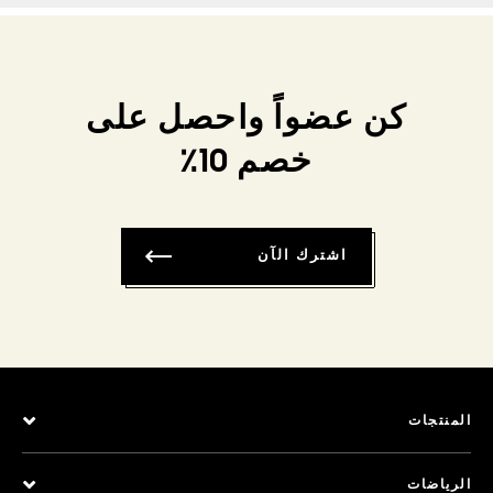
كن عضواً واحصل على
خصم 10٪
اشترك الآن
المنتجات
الرياضات