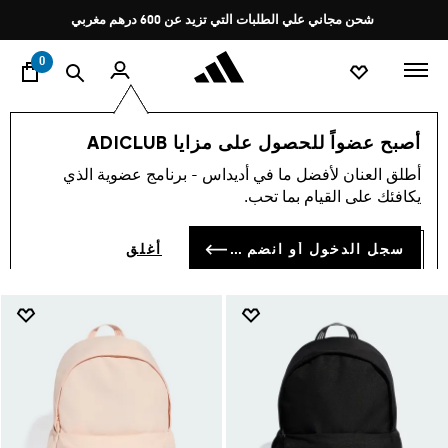
ا
Pause
شحن مجاني علي الطلبات التي تزيد عن 600 درهم مغربي
promotion
rotation
0
اسلوب حياة
العلامات التجارية
أوريجينالز
إكسسوارات
أصبح عضواً للحصول على مزايا ADICLUB
أصول · ملحقات
أطلق العنان لأفضل ما في أديداس - برنامج عضوية الذي
(65)
يكافئك على القيام بما تحب.
فلتر و صنف
صور كبيرة
سجل الدخول أو انضم الآن
أغلق