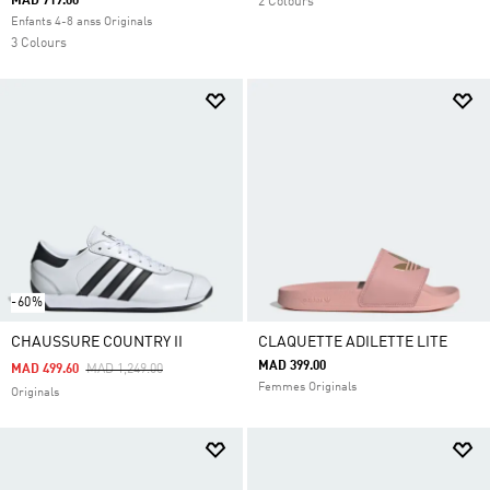
MAD 719.00
2 Colours
Enfants 4-8 anss Originals
3 Colours
-60%
CHAUSSURE COUNTRY II
CLAQUETTE ADILETTE LITE
MAD 399.00
Price Reduced From
To
MAD 499.60
MAD 1,249.00
Femmes Originals
Originals