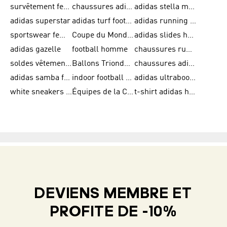
survêtement femme adidas
chaussures adidas femme soldes
adidas stella mccartney
adidas superstar
adidas turf football shoes
adidas running adizero
sportswear femme
Coupe du Monde de la FIFA 26™
adidas slides homme
adidas gazelle
football homme
chaussures running adidas
soldes vêtements homme
Ballons Trionda de la Coupe du Monde de la FIFA 26™
chaussures adidas femme
adidas samba femme
indoor football shoes
adidas ultraboost 22
white sneakers adidas
Équipes de la Coupe du Monde de la FIFA 26™
t-shirt adidas homme
DEVIENS MEMBRE ET
PROFITE DE -10%