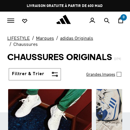
Aller au contenu principal
Pause
promotion
rotation
0
LIFESTYLE
Marques
adidas Originals
Chaussures
CHAUSSURES ORIGINALS
(379)
Filtrer & Trier
Grandes Images