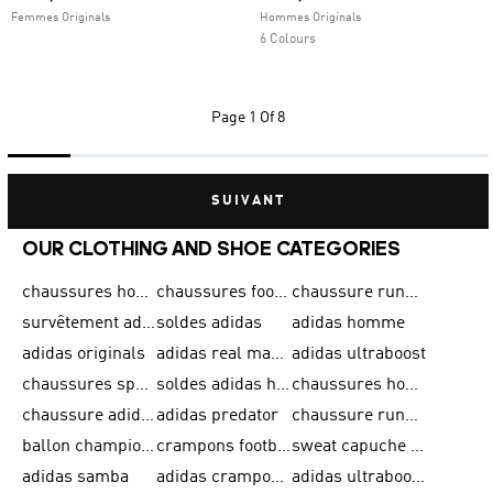
Femmes Originals
Hommes Originals
6 Colours
Page
1 Of 8
SUIVANT
OUR CLOTHING AND SHOE CATEGORIES
chaussures homme adidas original
chaussures football adidas
chaussure running homme
survêtement adidas homme
soldes adidas
adidas homme
adidas originals
adidas real madrid
adidas ultraboost
chaussures sport adidas
soldes adidas homme
chaussures homme adidas
chaussure adidas original
adidas predator
chaussure running adidas femme
ballon champions league
crampons football adidas en promotion
sweat capuche adidas
adidas samba
adidas crampon terrain ferme
adidas ultraboost homme