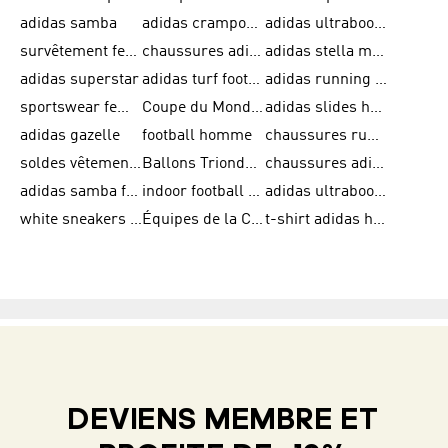
adidas samba
adidas crampon terrain ferme
adidas ultraboost homme
survêtement femme adidas
chaussures adidas femme soldes
adidas stella mccartney
adidas superstar
adidas turf football shoes
adidas running adizero
sportswear femme
Coupe du Monde de la FIFA 26™
adidas slides homme
adidas gazelle
football homme
chaussures running adidas
soldes vêtements homme
Ballons Trionda de la Coupe du Monde de la FIFA 26™
chaussures adidas femme
adidas samba femme
indoor football shoes
adidas ultraboost 22
white sneakers adidas
Équipes de la Coupe du Monde de la FIFA 26™
t-shirt adidas homme
DEVIENS MEMBRE ET