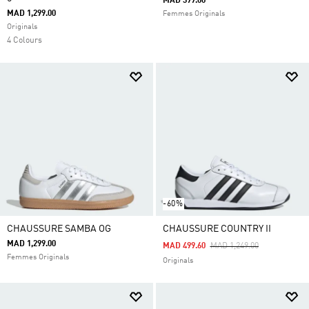
MAD 399.00
MAD 1,299.00
Femmes Originals
Originals
4 Colours
-60%
CHAUSSURE SAMBA OG
CHAUSSURE COUNTRY II
MAD 1,299.00
Price Reduced From
To
MAD 499.60
MAD 1,249.00
Femmes Originals
Originals