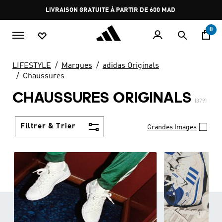
Aller au contenu principal
Pause
promotion
rotation
0
LIFESTYLE
Marques
adidas Originals
Chaussures
CHAUSSURES ORIGINALS
(379)
Filtrer & Trier
Grandes Images