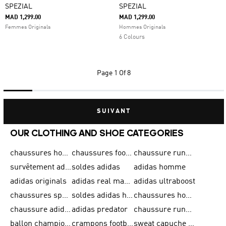
SPEZIAL
SPEZIAL
MAD 1,299.00
MAD 1,299.00
Femmes Originals
Hommes Originals
6 Colours
Page
1 Of 8
SUIVANT
OUR CLOTHING AND SHOE CATEGORIES
chaussures homme adidas original
chaussures football adidas
chaussure running homme
survêtement adidas homme
soldes adidas
adidas homme
adidas originals
adidas real madrid
adidas ultraboost
chaussures sport adidas
soldes adidas homme
chaussures homme adidas
chaussure adidas original
adidas predator
chaussure running adidas femme
ballon champions league
crampons football adidas en promotion
sweat capuche adidas