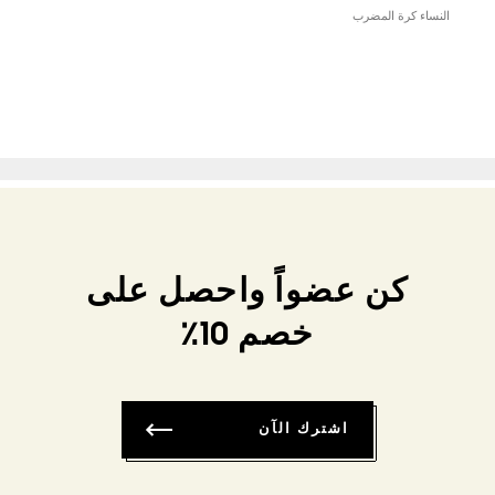
النساء كرة المضرب
كن عضواً واحصل على
خصم 10٪
اشترك الآن