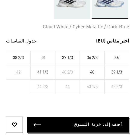
Selected
Cloud White / Cyber Metallic / Dark Blue
اختر مقاس (EU)
جدول القياسات
38 2/3
38
37 1/3
36 2/3
36
42
41 1/3
40 2/3
40
39 1/3
44 2/3
44
43 1/3
42 2/3
أضف إلى عربة التسوق
أضف إلى