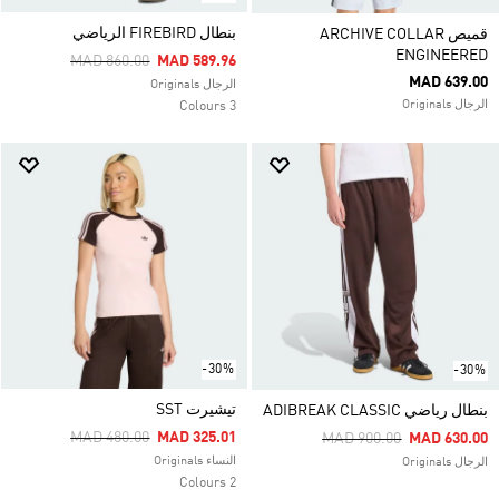
بنطال FIREBIRD الرياضي
قميص ARCHIVE COLLAR
ENGINEERED
Price Reduced From
To
MAD 860.00
MAD 589.96
MAD 639.00
الرجال Originals
الرجال Originals
3 Colours
-30%
-30%
تيشيرت SST
بنطال رياضي ADIBREAK CLASSIC
Price Reduced From
To
MAD 480.00
MAD 325.01
Price Reduced From
To
MAD 900.00
MAD 630.00
النساء Originals
الرجال Originals
2 Colours