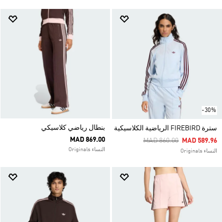
-30%
بنطال رياضي كلاسيكي
سترة FIREBIRD الرياضية الكلاسيكية
MAD 869.00
Price Reduced From
To
MAD 860.00
MAD 589.96
النساء Originals
النساء Originals