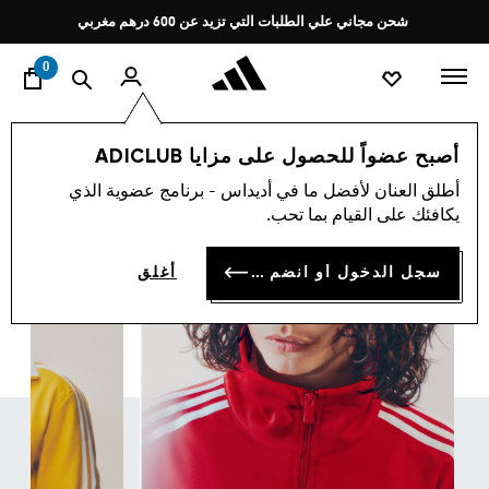
ا
Pause
شحن مجاني علي الطلبات التي تزيد عن 600 درهم مغربي
promotion
rotation
0
اسلوب حياة
تشكيلات
اديكولور
أصبح عضواً للحصول على مزايا ADICLUB
اديكولور
أطلق العنان لأفضل ما في أديداس - برنامج عضوية الذي
(233)
يكافئك على القيام بما تحب.
فلتر و صنف
صور كبيرة
سجل الدخول أو انضم الآن
أغلق