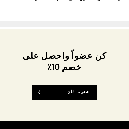
كن عضواً واحصل على
خصم 10٪
اشترك الآن