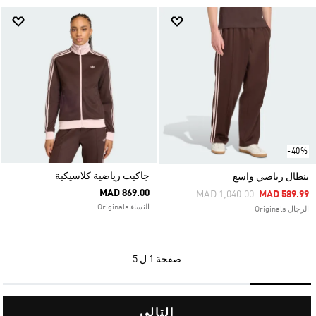
-40%
جاكيت رياضية كلاسيكية
بنطال رياضي واسع
MAD 869.00
Price Reduced From
To
MAD 1,040.00
MAD 589.99
النساء Originals
الرجال Originals
صفحة
1 ل 5
التالي