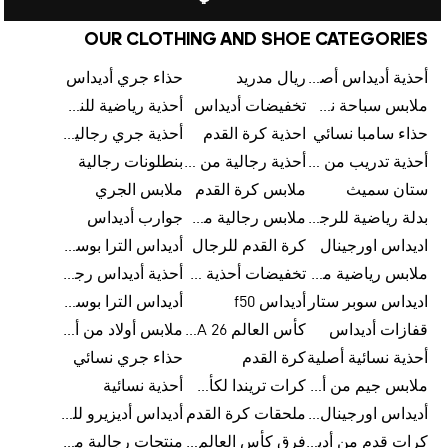
OUR CLOTHING AND SHOE CATEGORIES
أحذية أديداس أصلية
ريال مدريد
حذاء جري أديداس
ملابس سباحة نسائية من أديداس
تخفيضات أديداس
أحذية رياضية للنساء
حذاء سامبا نسائي
احذية كرة القدم
أحذية جري رجالية من أديداس
أحذية تدريب من أديداس
أحذية رجالية من أديداس بتخفيضات
بنطلونات رجالية
ستان سميث
ملابس كرة القدم
ملابس الجري
بدلة رياضية للرجال
ملابس رجالية من أديداس بتخفيضات
جوارب أديداس
اديداس اورجينال
كرة القدم للرجال
أديداس الترا بوست رجالي
ملابس رياضية من أديداس
تخفيضات أحذية رجالية من أديداس
أحذية أديداس رجالية
اديداس سوبر ستار
أديداس f50
أديداس الترا بوست
قفازات أديداس
كأس العالم FIFA 26™
ملابس أولاد من أديداس
أحذية نسائية أصلية
كرة القدم
حذاء جري نسائي
ملابس جيم من أديداس
كرات تريندا لكأس العالم FIFA 26™
أحذية نسائية
أديداس اورجينال نسائي
ملحقات كرة القدم
أديداس أديزيرو للجري
كرات قدم من أديداس
فرق كأس العالم FIFA 26™
منتجات رجالية من أديداس