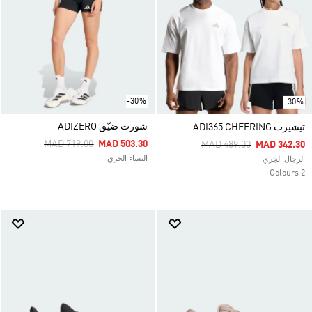
-30%
-30%
شورت ضيّق ADIZERO
تيشيرت ADI365 CHEERING
Price Reduced From
To
MAD 719.00
MAD 503.30
Price Reduced From
To
MAD 489.00
MAD 342.30
النساء الجري
الرجال الجري
2 Colours