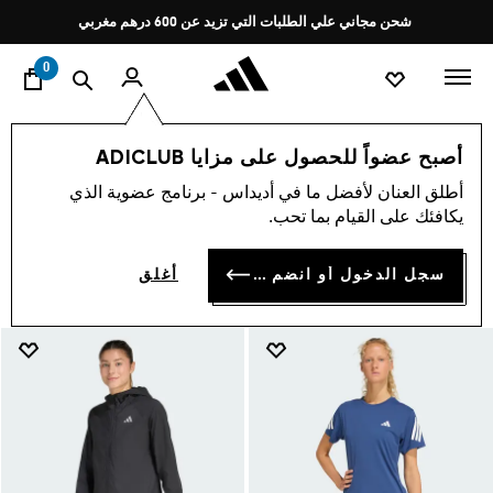
ا
Pause
شحن مجاني علي الطلبات التي تزيد عن 600 درهم مغربي
promotion
rotation
0
تخفيضات نهاية الموسم
اخر صيحات الموضة
الجري
أصبح عضواً للحصول على مزايا ADICLUB
الجري
أطلق العنان لأفضل ما في أديداس - برنامج عضوية الذي
(297)
يكافئك على القيام بما تحب.
فلتر و صنف
صور كبيرة
سجل الدخول أو انضم الآن
أغلق