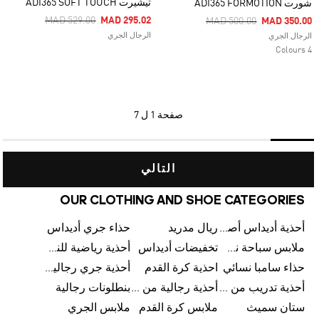
تيشيرت ‏ADI365 SOFT TOUCH‏
شورت ADI365 FORMOTION
Price Reduced From
To
MAD 529.00
MAD 295.02
Price Reduced From
To
MAD 500.00
MAD 350.00
الرجال الجري
الرجال الجري
4 Colours
صفحة
1 ل 7
التالي
OUR CLOTHING AND SHOE CATEGORIES
أحذية أديداس أصلية
ريال مدريد
حذاء جري أديداس
ملابس سباحة نسائية من أديداس
تخفيضات أديداس
أحذية رياضية للنساء
حذاء سامبا نسائي
احذية كرة القدم
أحذية جري رجالية من أديداس
أحذية تدريب من أديداس
أحذية رجالية من أديداس بتخفيضات
بنطلونات رجالية
ستان سميث
ملابس كرة القدم
ملابس الجري