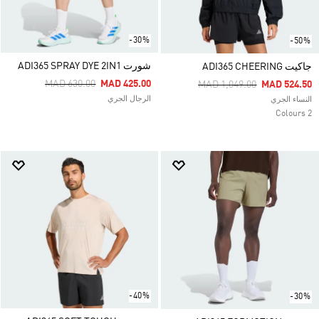
-30%
-50%
شورت ADI365 SPRAY DYE 2IN1
جاكيت ‏ADI365 CHEERING
Price Reduced From
To
MAD 630.00
MAD 425.00
Price Reduced From
To
MAD 1,049.00
MAD 524.50
الرجال الجري
النساء الجري
2 Colours
-40%
-30%