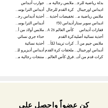
بدلة رياضية للرجال
ملابس رجالية من أديداس بتخفيضات
جوارب أديداس
اديداس اورجينال
كرة القدم للرجال
أديداس الترا بوست رجالي
ملابس رياضية من أديداس
تخفيضات أحذية رجالية من أديداس
أحذية أديداس رجالية
اديداس سوبر ستار
أديداس f50
أديداس الترا بوست
قفازات أديداس
كأس العالم FIFA 26™
ملابس أولاد من أديداس
أحذية نسائية أصلية
كرة القدم
حذاء جري نسائي
ملابس جيم من أديداس
كرات تريندا لكأس العالم FIFA 26™
أحذية نسائية
أديداس اورجينال نسائي
ملحقات كرة القدم
أديداس أديزيرو للجري
كرات قدم من أديداس
فرق كأس العالم FIFA 26™
منتجات رجالية من أديداس
كن عضواً واحصل على