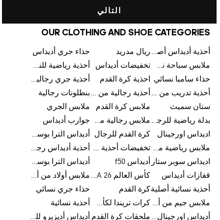
التالي
OUR CLOTHING AND SHOE CATEGORIES
أحذية أديداس أصلية
ريال مدريد
حذاء جري أديداس
ملابس سباحة نسائية من أديداس
تخفيضات أديداس
أحذية رياضية للنساء
حذاء سامبا نسائي
احذية كرة القدم
أحذية جري رجالية من أديداس
أحذية تدريب من أديداس
أحذية رجالية من أديداس بتخفيضات
بنطلونات رجالية
ستان سميث
ملابس كرة القدم
ملابس الجري
بدلة رياضية للرجال
ملابس رجالية من أديداس بتخفيضات
جوارب أديداس
اديداس اورجينال
كرة القدم للرجال
أديداس الترا بوست رجالي
ملابس رياضية من أديداس
تخفيضات أحذية رجالية من أديداس
أحذية أديداس رجالية
اديداس سوبر ستار
أديداس f50
أديداس الترا بوست
قفازات أديداس
كأس العالم FIFA 26™
ملابس أولاد من أديداس
أحذية نسائية أصلية
كرة القدم
حذاء جري نسائي
ملابس جيم من أديداس
كرات تريندا لكأس العالم FIFA 26™
أحذية نسائية
أديداس اورجينال نسائي
ملحقات كرة القدم
أديداس أديزيرو للجري