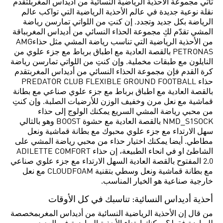
تأتي مجموعة الأحذية الرياضية النسائية من أديداس المغربلتقدم
نقلة نوعية جديدة في عالم الأحذية الرياضية التي تواكب عالم
الرياضة بكل جديد وتجدد. إن كنتِ من اللواتي تمارسن رياضة
المشي تقدّم لكِ مجموعة الحذاء النسائي من أديداس المغربباقة
من الأحذية الرياضية التي تناسب رياضة المشي مثل حذاءAMG
PETRONAS بالقصة العادية مع اطباق برباط مع جزء علوي من
النايلون مع طبقات مخملية. وإن كنتِ من اللواتي تمارسن رياضة
كرة القدم فإن مجموعة الحذاء النسائي من أديداس المغربتقدم
حذاء PREDATOR CLUB FLEXIBLE GROUND FOOTBALL
بالقصة العادية مع اطباق برباط مع جزء علوي صناعي مع بطانة
قماشية مع نعل مرن وخفيف الوزن للأرضيات الصلبة. وإن كنتِ
من محبي رياضة المشي السريع يمكنك الولوج إلى حذاء
NMD_S1SOCK بالقصة العادية مع حشوة BOOST وهو بالتالي
سهل الارتداء مع جزء علوي محبوك مع بطانة قماشية ونعل
مطاطي. أيضا يمكنك اختيار حذاء من محبي رياضة المشي على
الشاطئ او في انحاء الطبيعة، إن حذاء ADILETTE COMFORT
2.0 المفتوح بالقصة العادية السهل الارتداء مع جزء علوي صناعي
مع بطانة قماشية ونعل وسطي بتقنية CLOUDFOAM مع نعل
خارجية صناعية هو الخيار المناسب.
أحذية أديداس النسائية: تناسبك في كل الأوقات
من قال إن الأحذية الرياضية النسائية من أديداس المغربمخصصة