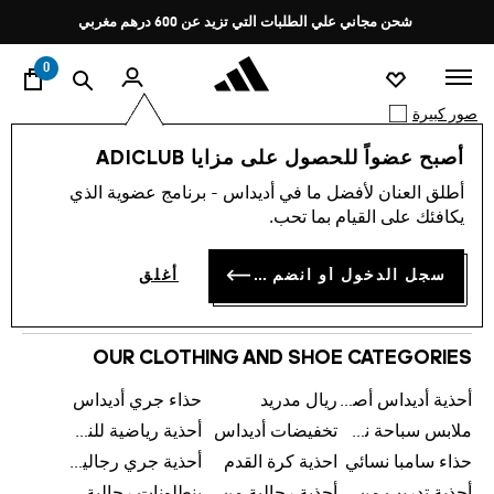
ا
Pause
شحن مجاني علي الطلبات التي تزيد عن 600 درهم مغربي
promotion
rotation
0
صور كبيرة
أصبح عضواً للحصول على مزايا ADICLUB
0 نتيجة
الرجال
أطلق العنان لأفضل ما في أديداس - برنامج عضوية الذي
يكافئك على القيام بما تحب.
النساء
الأطفال
سجل الدخول أو انضم الآن
أغلق
الرياضات
OUR CLOTHING AND SHOE CATEGORIES
أحذية أديداس أصلية
ريال مدريد
حذاء جري أديداس
ملابس سباحة نسائية من أديداس
تخفيضات أديداس
أحذية رياضية للنساء
حذاء سامبا نسائي
احذية كرة القدم
أحذية جري رجالية من أديداس