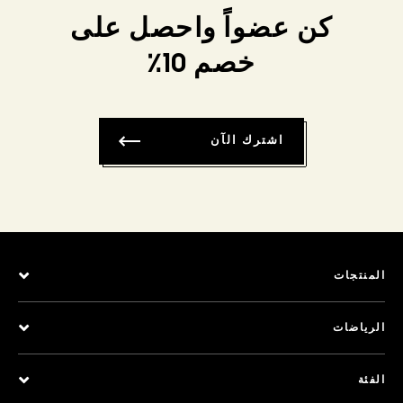
كن عضواً واحصل على
خصم 10٪
اشترك الآن
المنتجات
الرياضات
الفئة