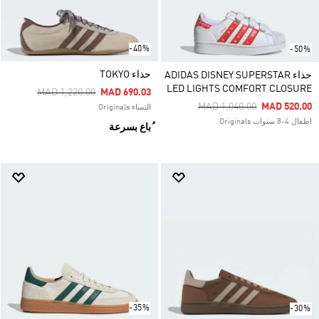
-40%
-50%
حذاء TOKYO
حذاء ADIDAS DISNEY SUPERSTAR
LED LIGHTS COMFORT CLOSURE
Price Reduced From
To
MAD 1,220.00
MAD 690.03
Price Reduced From
To
MAD 1,040.00
MAD 520.00
النساء Originals
اطفال 4-8 سنوات Originals
ُباع بسرعة
-35%
-30%