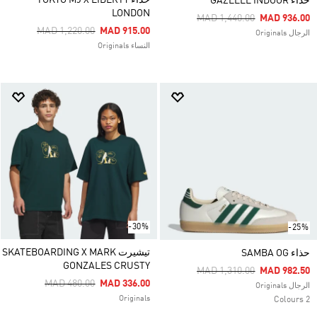
حذاء TOKYO MJ X LIBERTY
حذاء GAZELLE INDOOR
LONDON
Price Reduced From
To
MAD 1,440.00
MAD 936.00
Price Reduced From
To
MAD 1,220.00
MAD 915.00
الرجال Originals
النساء Originals
-30%
-25%
تيشيرت SKATEBOARDING X MARK
حذاء SAMBA OG
GONZALES CRUSTY
Price Reduced From
To
MAD 1,310.00
MAD 982.50
Price Reduced From
To
MAD 480.00
MAD 336.00
الرجال Originals
Originals
2 Colours