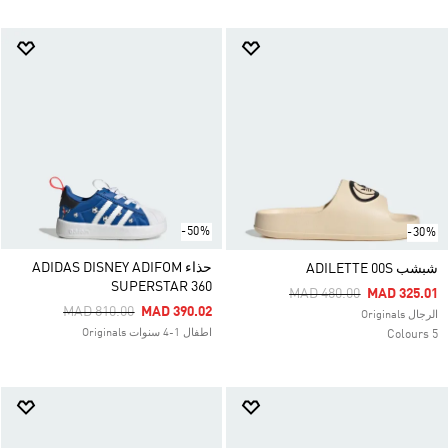
-50%
-30%
حذاء ADIDAS DISNEY ADIFOM
شبشب ADILETTE 00S
SUPERSTAR 360
Price Reduced From
To
MAD 480.00
MAD 325.01
Price Reduced From
To
MAD 810.00
MAD 390.02
الرجال Originals
اطفال 1-4 سنوات Originals
5 Colours