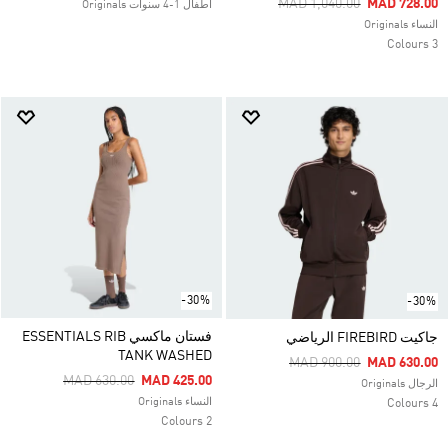
Price Reduced From
To
MAD 1,040.00
MAD 728.00
اطفال 1-4 سنوات Originals
النساء Originals
3 Colours
-30%
-30%
فستان ماكسي ESSENTIALS RIB
جاكيت FIREBIRD الرياضي
TANK WASHED
Price Reduced From
To
MAD 900.00
MAD 630.00
Price Reduced From
To
MAD 630.00
MAD 425.00
الرجال Originals
النساء Originals
4 Colours
2 Colours