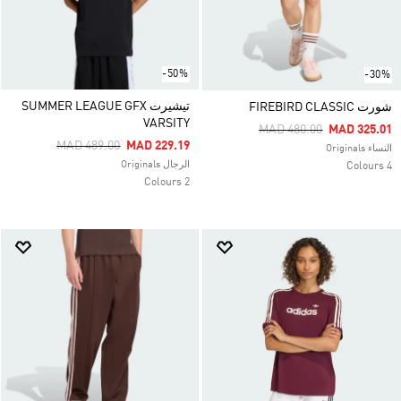
-50%
-30%
تيشيرت SUMMER LEAGUE GFX
شورت FIREBIRD CLASSIC
VARSITY
Price Reduced From
To
MAD 480.00
MAD 325.01
Price Reduced From
To
MAD 489.00
MAD 229.19
النساء Originals
الرجال Originals
4 Colours
2 Colours