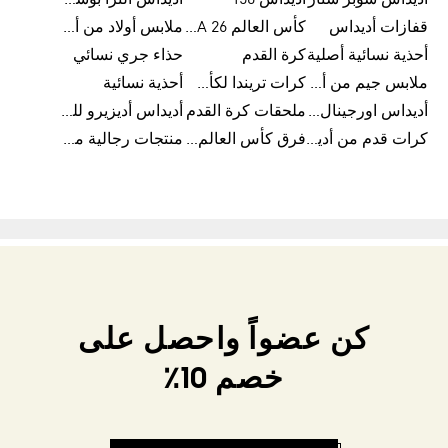
اديداس سوبر ستار
أديداس f50
أديداس الترا بوست
قفازات أديداس
كأس العالم FIFA 26™
ملابس أولاد من أديداس
أحذية نسائية أصلية
كرة القدم
حذاء جري نسائي
ملابس جيم من أديداس
كرات تريندا لكأس العالم FIFA 26™
أحذية نسائية
أديداس اورجينال نسائي
ملحقات كرة القدم
أديداس أديزيرو للجري
كرات قدم من أديداس
فرق كأس العالم FIFA 26™
منتجات رجالية من أديداس
كن عضواً واحصل على
خصم 10٪