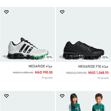
-50%
-50%
حذاء MEGARIDE
حذاء MEGARIDE F50
Price Reduced From
To
MAD 1,980.00
MAD 990.00
Price Reduced From
To
MAD 2,199.00
MAD 1,068.93
Originals
Originals