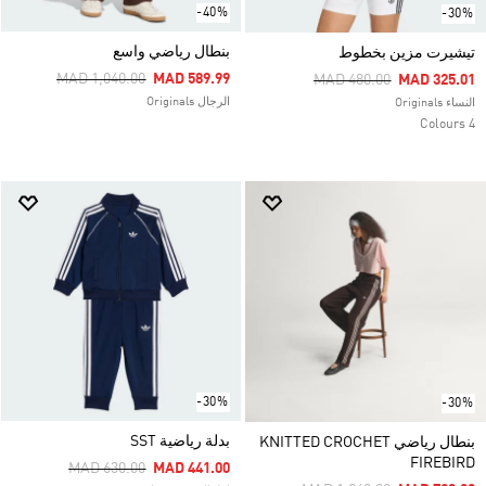
-40%
-30%
بنطال رياضي واسع
تيشيرت مزين بخطوط
Price Reduced From
To
MAD 1,040.00
MAD 589.99
Price Reduced From
To
MAD 480.00
MAD 325.01
الرجال Originals
النساء Originals
4 Colours
-30%
-30%
بدلة رياضية SST
بنطال رياضي KNITTED CROCHET
FIREBIRD
Price Reduced From
To
MAD 630.00
MAD 441.00