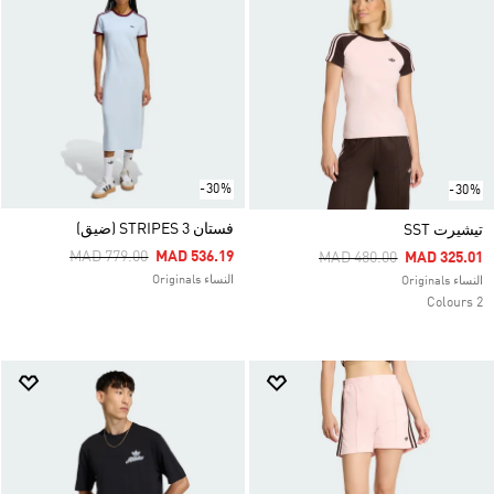
-30%
-30%
فستان 3 STRIPES (ضيق)
تيشيرت SST
Price Reduced From
To
MAD 779.00
MAD 536.19
Price Reduced From
To
MAD 480.00
MAD 325.01
النساء Originals
النساء Originals
2 Colours