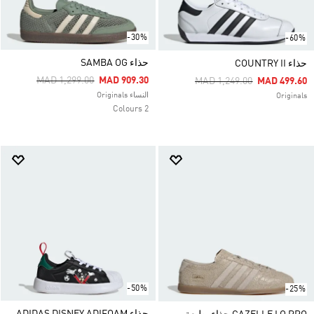
-30%
-60%
حذاء SAMBA OG
حذاء COUNTRY II
Price Reduced From
To
MAD 1,299.00
MAD 909.30
Price Reduced From
To
MAD 1,249.00
MAD 499.60
النساء Originals
Originals
2 Colours
-50%
-25%