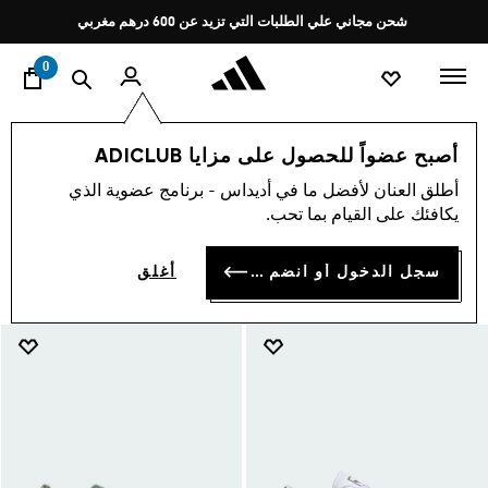
ا
Pause
شحن مجاني علي الطلبات التي تزيد عن 600 درهم مغربي
promotion
rotation
0
تخفيضات نهاية الموسم
اخر صيحات الموضة
اوريجينالز
أصبح عضواً للحصول على مزايا ADICLUB
اوريجينالز
أطلق العنان لأفضل ما في أديداس - برنامج عضوية الذي
(591)
يكافئك على القيام بما تحب.
فلتر و صنف
صور كبيرة
سجل الدخول أو انضم الآن
أغلق