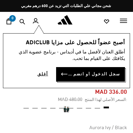
ا
Pause
شحن مجاني علي الطلبات التي تزيد عن 600 درهم مغربي
promotion
rotation
0
اسلوب حياة
العلامات التجارية
أوريجينالز
ملابس
أصبح عضواً للحصول على مزايا ADICLUB
أطلق العنان لأفضل ما في أديداس - برنامج عضوية الذي
5.0
(4)
-30%
متوسط
يكافئك على القيام بما تحب.
قيمة
التقييم
تيشيرت SKATEBOARDING X
هو
سجل الدخول أو انضم الآن
أغلق
5.0
MARK GONZALES CRUSTY
من
5
نجوم.
MAD 336.00
Read
Price reduced from
to
MAD 480.00
:السعر الأصلي لهذا المنتج
4
Reviews.
رابط
نفس
الصفحة.
Aurora Ivy / Black