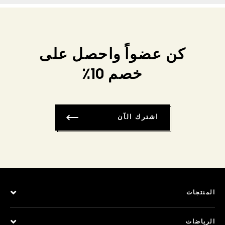
كن عضواً واحصل على
خصم 10٪
اشترك الآن
المنتجات
الرياضات