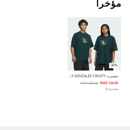
مؤخراً
-30%
ت
يشيرت SKATEBOARDING X MARK GONZALES CRUSTY
Price Reduced From
To
MAD 480.00
MAD 336.00
Originals