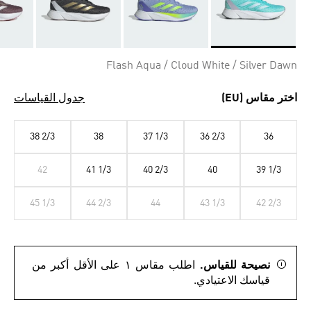
Selected
Flash Aqua / Cloud White / Silver Dawn
اختر مقاس (EU)
جدول القياسات
38 2/3
38
37 1/3
36 2/3
36
42
41 1/3
40 2/3
40
39 1/3
45 1/3
44 2/3
44
43 1/3
42 2/3
نصيحة للقياس.
اطلب مقاس ١ على الأقل أكبر من
قياسك الاعتيادي.