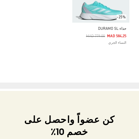
-25%
حذاء DURAMO SL
Price Reduced From
To
MAD 779.00
MAD 584.25
النساء الجري
كن عضواً واحصل على
خصم 10٪