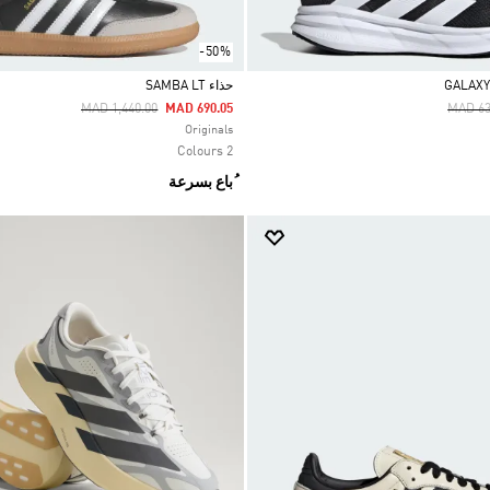
-50%
حذاء SAMBA LT
Price Reduced From
To
Price 
MAD 1,440.00
MAD 690.05
MAD 63
Selected
Originals
2 Colours
ُباع بسرعة