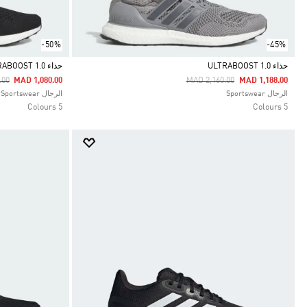
-50%
-45%
حذاء ULTRABOOST 1.0
حذاء ULTRABOOST 1.0
uced From
To
Price Reduced From
To
.00
MAD 1,080.00
MAD 2,160.00
MAD 1,188.00
Selected
Selected
الرجال Sportswear
الرجال Sportswear
5 Colours
5 Colours