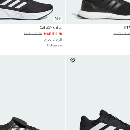
-20%
حذاء GALAXY 6
Price Reduced From
To
Price Red
MAD 639.00
MAD 511.20
MAD 2,160
Selected
الرجال الجري
4 Colours