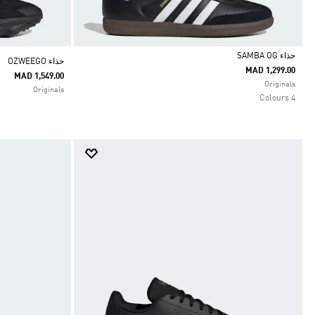
حذاء SAMBA OG
حذاء OZWEEGO
MAD 1,299.00
MAD 1,549.00
Selected
Originals
Originals
4 Colours