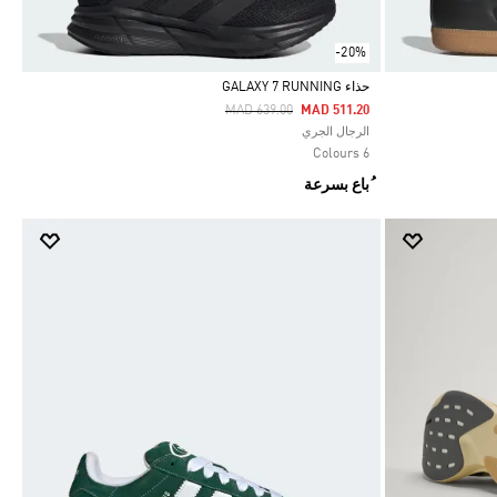
-20%
حذاء GALAXY 7 RUNNING
Price Reduced From
To
MAD 639.00
MAD 511.20
Selected
الرجال الجري
6 Colours
ُباع بسرعة