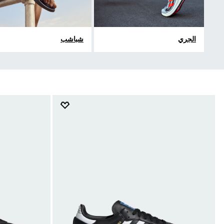
الجري
شباشب