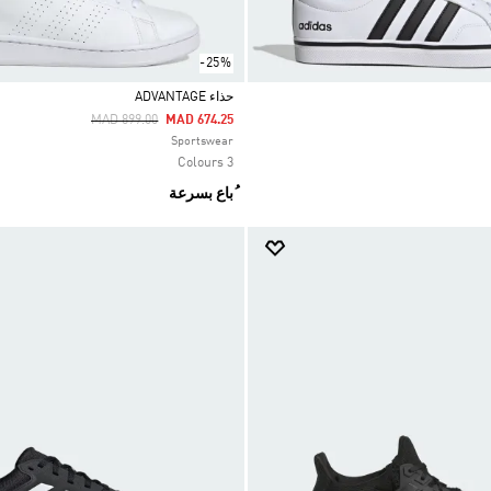
-25%
حذاء ADVANTAGE
Price Reduced From
To
MAD 899.00
MAD 674.25
Selected
Sportswear
3 Colours
ُباع بسرعة