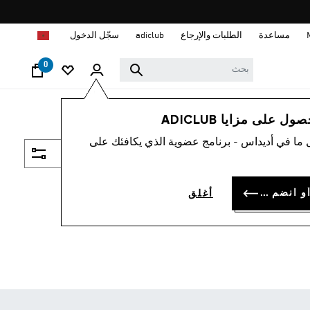
ا
مساعدة
الطلبات والإرجاع
adiclub
سجّل الدخول
0
 على مزايا ADICLUB
 ما في أديداس - برنامج عضوية الذي يكافئك على
فلتر و صنف
سجل الدخول أو انضم الآن
أغلق