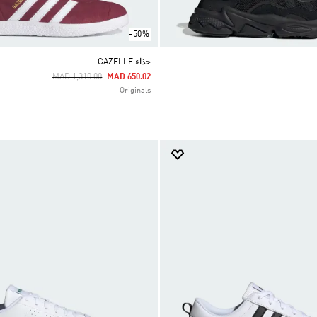
-50%
حذاء GAZELLE
Price Reduced From
To
MAD 1,310.00
MAD 650.02
Originals