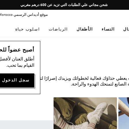
Pause
شحن مجاني علي الطلبات التي تزيد عن 600 درهم مغربي
promotion
موقع أديداس الرسمي Morocco
rotation
ال
النساء
الأطفال
الرياضات
اسلوب حياة
أصبح عضواً للحصول
أطلق العنان لأفضل
القيام بما تحب.
يعطي حذاؤك فعالية لخطواتك ويزيدك إصرارًا لتحقيق هدفك.
الصانع لتمنحك الهدوء والراحة.