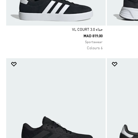
حذاء VL COURT 3.0
MAD 819.00
Selected
Sportswear
6 Colours