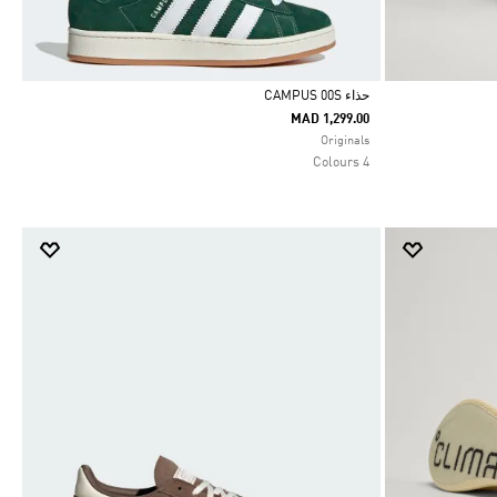
حذاء CAMPUS 00S
MAD 1,299.00
Selected
Originals
4 Colours