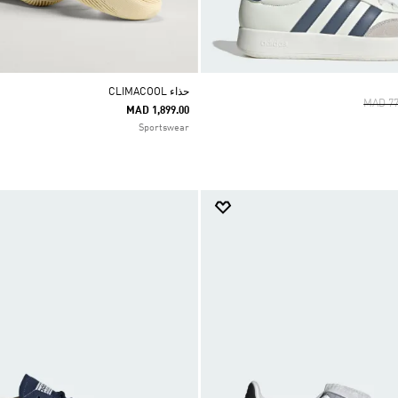
حذاء CLIMACOOL
Price 
MAD 77
MAD 1,899.00
Sportswear