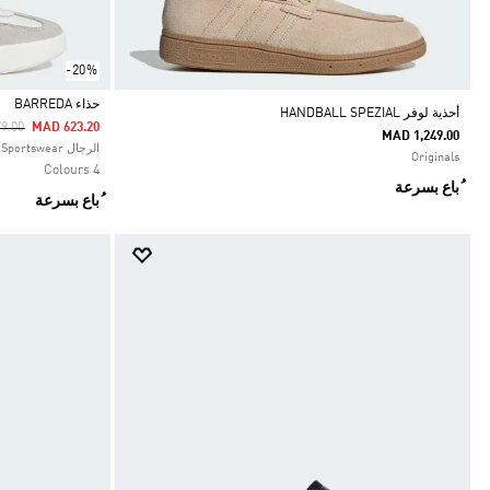
-20%
حذاء BARREDA
أحذية لوفر HANDBALL SPEZIAL
Reduced From
To
9.00
MAD 623.20
MAD 1,249.00
Selected
الرجال Sportswear
Originals
4 Colours
ُباع بسرعة
ُباع بسرعة