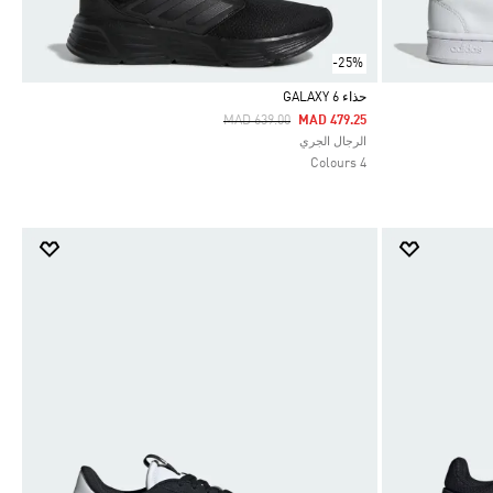
-25%
حذاء GALAXY 6
Price Reduced From
To
MAD 639.00
MAD 479.25
Selected
الرجال الجري
4 Colours