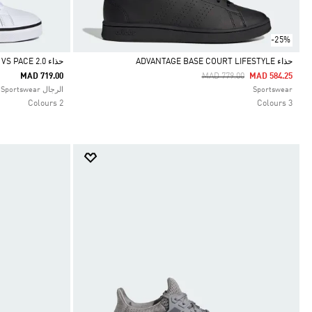
-25%
حذاء ADVANTAGE BASE COURT LIFESTYLE
حذاء VS PACE 2.0
Price Reduced From
To
MAD 719.00
MAD 779.00
MAD 584.25
Selected
Selected
Sportswear
الرجال Sportswear
2 Colours
3 Colours