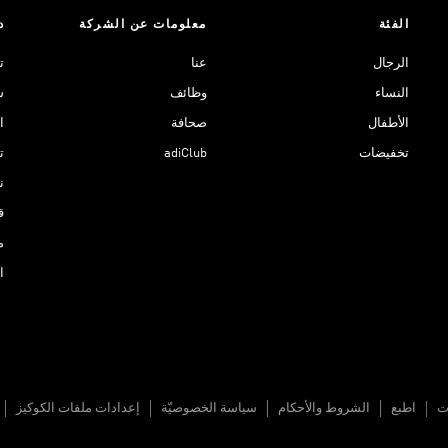
الفئة
معلومات عن الشركة
د
الرجال
عنا
ت
النساء
وظائف
ش
الأطفال
صحافة
ا
تخفيضات
adiClub
ت
نادي 
ق
م
ا
ات
اطبع
الشروط والأحكام
سياسة الخصوصيّة
إعدادات ملفات الكوكيز