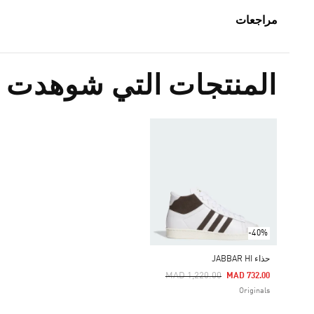
مراجعات
المنتجات التي شوهدت م
-40%
حذاء JABBAR HI
Price Reduced From
To
MAD 1,220.00
MAD 732.00
Originals