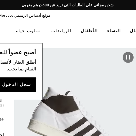
Pause
شحن مجاني علي الطلبات التي تزيد عن 600 درهم مغربي
promotion
موقع أديداس الرسمي Morocco
rotation
ال
النساء
الأطفال
الرياضات
اسلوب حياة
اس
أصبح عضواً للحصول
أطلق العنان لأفضل
القيام بما تحب.
حذ
00
:ال
om
00
te
اخ