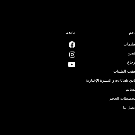
عم
تابعنا
عليمات
حن
رجاع
عقب الطلبات
adiClub و النشرة الإخبارية
سائم
خططات الحجم
تصل بنا