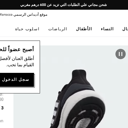
Pause
شحن مجاني علي الطلبات التي تزيد عن 600 درهم مغربي
promotion
موقع أديداس الرسمي Morocco
rotation
ال
النساء
الأطفال
الرياضات
اسلوب حياة
ال
أصبح عضواً للحصول
أطلق العنان لأفضل
القيام بما تحب.
حذا
75
:ال
om
00
3 ألوان متوفرة
on