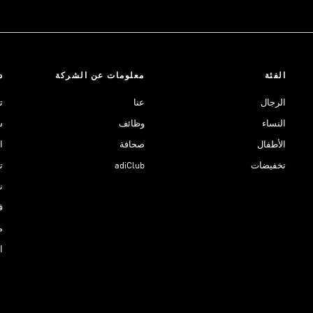
الفئة
معلومات عن الشركة
د
الرجال
عنا
ت
النساء
وظائف
ش
الأطفال
صحافة
ا
تخفيضات
adiClub
ت
نادي 
ق
م
ا