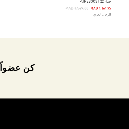
حذاء PUREBOOST 22
Price Reduced From
To
MAD 1,549.00
MAD 1,161.75
الرجال الجري
كن عضواً 