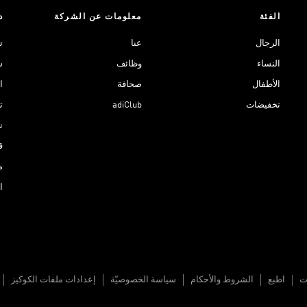
الفئة
معلومات عن الشركة
د
الرجال
عنا
ت
النساء
وظائف
ش
الأطفال
صحافة
ا
تخفيضات
adiClub
ت
نادي 
ق
م
ا
ات
اطبع
الشروط والأحكام
سياسة الخصوصيّة
إعدادات ملفات الكوكيز