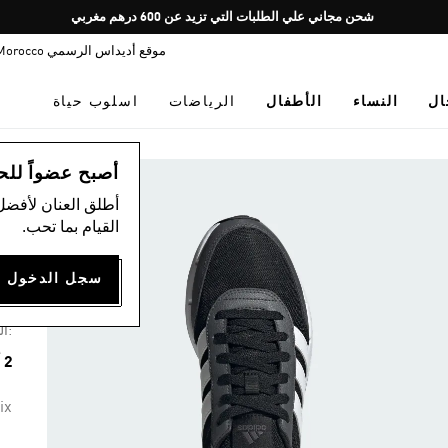
Pause
شحن مجاني علي الطلبات التي تزيد عن 600 درهم مغربي
promotion
موقع أديداس الرسمي Morocco
rotation
ال
النساء
الأطفال
الرياضات
اسلوب حياة
اس
أصبح عضواً للحصول
أطلق العنان لأفضل
القيام بما تحب.
حذ
00
:ال
2 ألوان متوفرة
ix