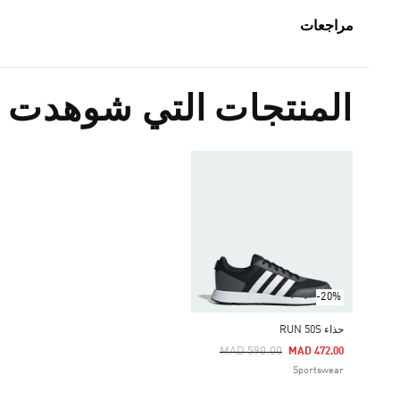
مراجعات
المنتجات التي شوهدت م
-20%
حذاء RUN 50S
Price Reduced From
To
MAD 590.00
MAD 472.00
Sportswear