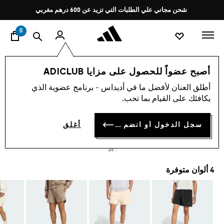
ا
Pause
شحن مجاني علي الطلبات التي تزيد عن 600 درهم مغربي
promotion
rotation
0
الرجال
ملابس
أصبح عضواً للحصول على مزايا ADICLUB
أطلق العنان لأفضل ما في أديداس - برنامج عضوية الذي
4.8
(76)
متوسط
يكافئك على القيام بما تحب.
قيمة
شورت SOFT LUX
التقييم
هو
4.8
سجل الدخول أو انضم الآن
أغلق
MAD 599.00
من
5
نجوم.
Read
76
4 ألوان متوفرة
Reviews.
رابط
نفس
الصفحة.