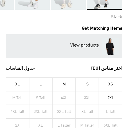
Selected
Black
Get Matching Items
View products
اختر مقاس (EU)
جدول القياسات
XL
L
M
S
XS
M Tall
S Tall
4XL
3XL
2XL
4XL Tall
3XL Tall
2XL Tall
XL Tall
L Tall
2X
XL
L Taller
M Taller
5XL Tall