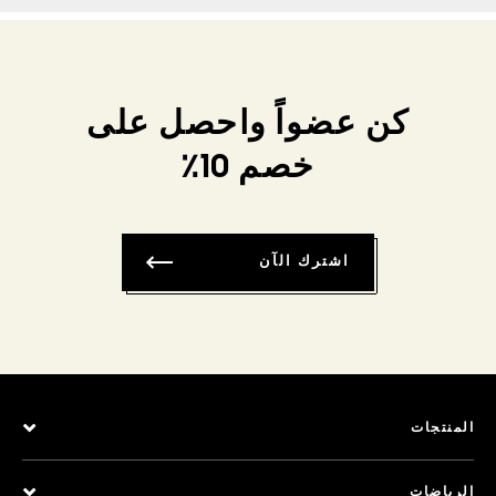
كن عضواً واحصل على
خصم 10٪
اشترك الآن
المنتجات
الرياضات