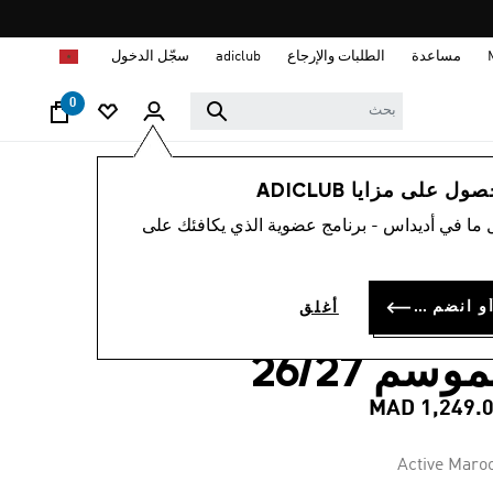
ا
مساعدة
الطلبات والإرجاع
adiclub
سجّل الدخول
0
رجال
ملابس
 على مزايا ADICLUB
 ما في أديداس - برنامج عضوية الذي يكافئك على
4.8
(65
متوسط
قيمة
ميص نادي ليفربول
التقييم
هو
سجل الدخول أو انضم الآن
أغلق
4.8
لأساسي لكرة القدم
من
5
موسم 26/27
نجوم.
Read
65
MAD 1,249.
Reviews.
رابط
نفس
Active Maro
الصفحة.