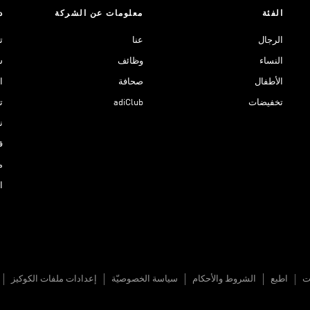
الفئة
معلومات عن الشركة
د
الرجال
عنا
ت
النساء
وظائف
ش
الأطفال
صحافة
ا
تخفيضات
adiClub
ت
نادي 
ق
م
ا
ات
اطبع
الشروط والأحكام
سياسة الخصوصيّة
إعدادات ملفات الكوكيز