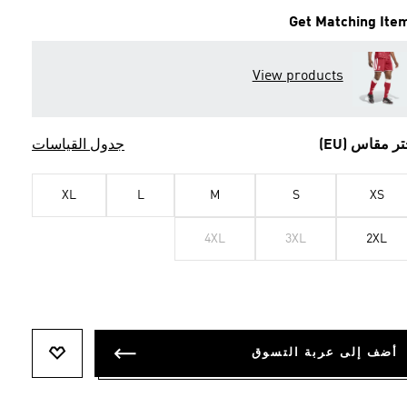
Get Matching Ite
View products
تر مقاس (EU)
جدول القياسات
XL
L
M
S
XS
4XL
3XL
2XL
أضف إلى عربة التسوق
أضف إلى ل