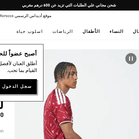
Pause
شحن مجاني علي الطلبات التي تزيد عن 600 درهم مغربي
promotion
موقع أديداس الرسمي Morocco
rotation
ال
النساء
الأطفال
الرياضات
اسلوب حياة
ال
أصبح عضواً للحصول
أطلق العنان لأفضل
)
القيام بما تحب.
ق
ا
ل
00
on