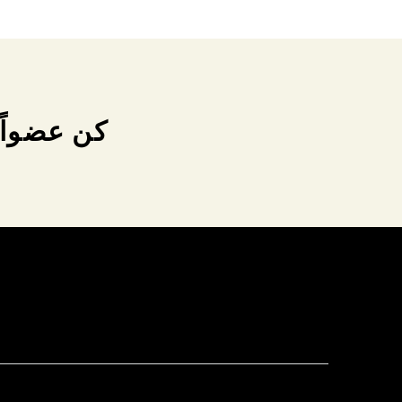
كن عضواً 