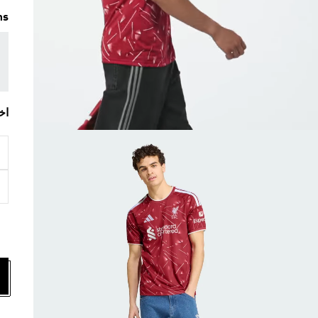
ms
اخ