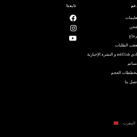
عم
تابعنا
عليمات
حن
رجاع
عقب الطلبات
adiClub و النشرة الإخبارية
سائم
خططات الحجم
تصل بنا
المغرب