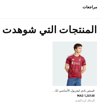
مراجعات
المنتجات التي شوهدت م
ق
ميص نادي ليفربول الأساسي لكرة القدم لموسم 26/27
MAD 1,249.00
الرجال كرة القدم