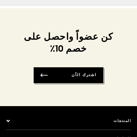
كن عضواً واحصل على
خصم 10٪
اشترك الآن
المنتجات