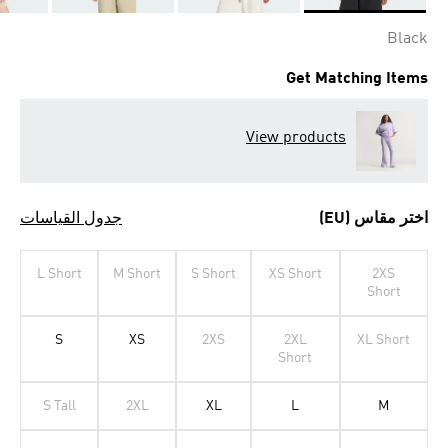
Selected
Black
Get Matching Items
View products
اختر مقاس (EU)
جدول القياسات
L Short
M Short
S Short
XS Short
2XS
Short
S
XS
2XS
2XL
XL Short
Short
S Tall
2XL
XL
L
M