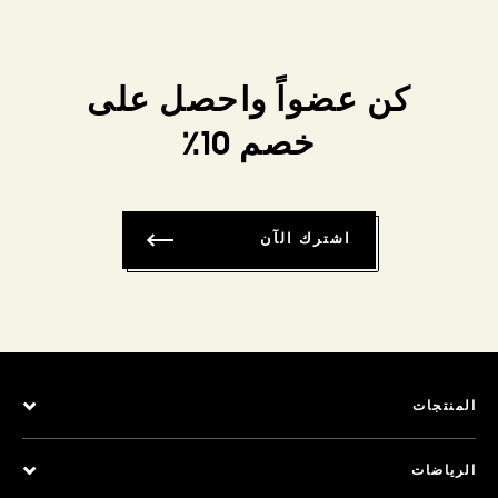
كن عضواً واحصل على
خصم 10٪
اشترك الآن
المنتجات
الرياضات