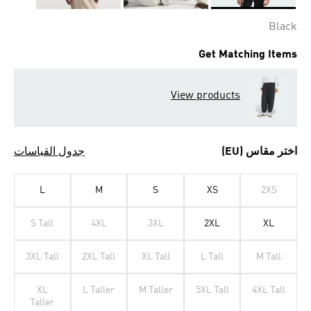
Selected
Black
Get Matching Items
View products
اختر مقاس (EU)
جدول القياسات
L
M
S
XS
2XS
S Tall
4XL
3XL
2XL
XL
3XL Tall
2XL Tall
XL Tall
L Tall
M Tall
XL
L Taller
M Taller
5XL Tall
4XL Tall
Taller