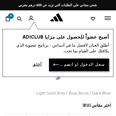
ا
Pause
شحن مجاني علي الطلبات التي تزيد عن 600 درهم مغربي
promotion
rotation
0
الأطفال
إكسسوارات
أصبح عضواً للحصول على مزايا ADICLUB
أطلق العنان لأفضل ما في أديداس - برنامج عضوية الذي
جوارب MINECRAFT YOUTH
يكافئك على القيام بما تحب.
من أديداس
سجل الدخول أو انضم الآن
أغلق
MAD 249.00
Light Solid Grey / Blue Burst / Dark Blue
اختر مقاس (EU)