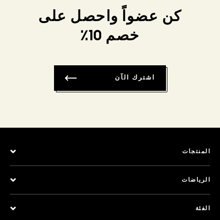
كن عضواً واحصل على
خصم 10٪
اشترك الآن
المنتجات
الرياضات
الفئة