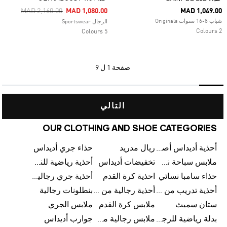
Price Reduced From
To
MAD 2,160.00
MAD 1,080.00
MAD 1,049.00
شباب 8-16 سنوات Originals
الرجال Sportswear
2 Colours
5 Colours
صفحة
1 ل 9
التالي
OUR CLOTHING AND SHOE CATEGORIES
أحذية أديداس أصلية
ريال مدريد
حذاء جري أديداس
ملابس سباحة نسائية من أديداس
تخفيضات أديداس
أحذية رياضية للنساء
حذاء سامبا نسائي
احذية كرة القدم
أحذية جري رجالية من أديداس
أحذية تدريب من أديداس
أحذية رجالية من أديداس بتخفيضات
بنطلونات رجالية
ستان سميث
ملابس كرة القدم
ملابس الجري
بدلة رياضية للرجال
ملابس رجالية من أديداس بتخفيضات
جوارب أديداس