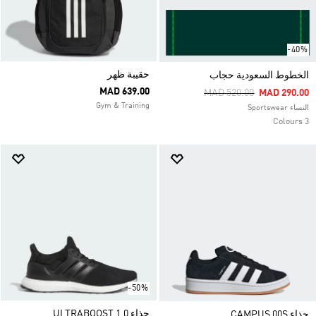
-40%
حقيبة ظهر
الخطوط السعودية حجاب
MAD 639.00
Price Reduced From
To
MAD 520.00
MAD 290.00
Gym & Training
النساء Sportswear
3 Colours
-50%
حذاء ULTRABOOST 1.0
حذاء CAMPUS 00S