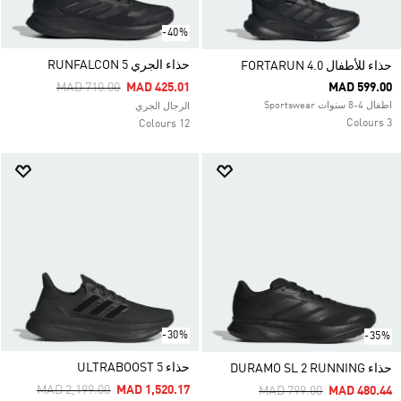
-40%
حذاء الجري RUNFALCON 5
حذاء للأطفال FORTARUN 4.0
Price Reduced From
To
MAD 710.00
MAD 425.01
MAD 599.00
اطفال 4-8 سنوات Sportswear
الرجال الجري
3 Colours
12 Colours
-30%
-35%
حذاء ULTRABOOST 5
حذاء DURAMO SL 2 RUNNING
Price Reduced From
To
MAD 2,199.00
MAD 1,520.17
Price Reduced From
To
MAD 799.00
MAD 480.44