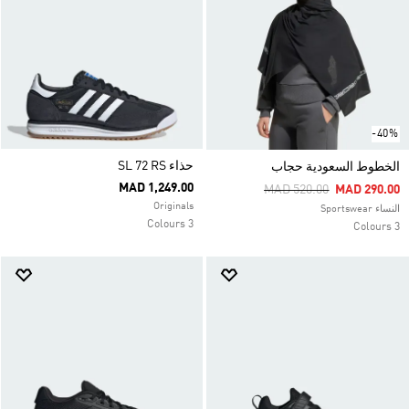
-40%
حذاء SL 72 RS
الخطوط السعودية حجاب
MAD 1,249.00
Price Reduced From
To
MAD 520.00
MAD 290.00
Originals
النساء Sportswear
3 Colours
3 Colours