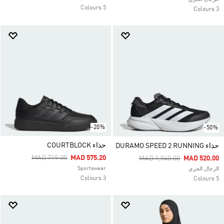
5 Colours
3 Colours
-20%
-50%
حذاء COURTBLOCK
حذاء DURAMO SPEED 2 RUNNING
Price Reduced From
To
MAD 719.00
MAD 575.20
Price Reduced From
To
MAD 1,040.00
MAD 520.00
Sportswear
الرجال الجري
3 Colours
5 Colours