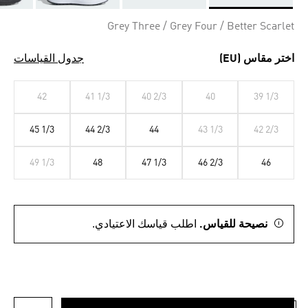
Selected
Grey Three / Grey Four / Better Scarlet
اختر مقاس (EU)
جدول القياسات
42
41 1/3
40 2/3
40
39 1/3
45 1/3
44 2/3
44
43 1/3
42 2/3
49 1/3
48
47 1/3
46 2/3
46
نصيحة للقياس.
اطلب قياسك الاعتيادي.