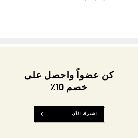
كن عضواً واحصل على
خصم 10٪
اشترك الآن