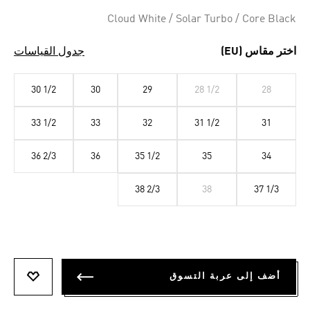
Cloud White / Solar Turbo / Core Black
اختر مقاس (EU)
جدول القياسات
30 1/2
30
29
28 1/2
28
33 1/2
33
32
31 1/2
31
36 2/3
36
35 1/2
35
34
38 2/3
38
37 1/3
أضف إلى عربة التسوق
أضف إلى