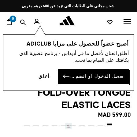
ا
Pause
شحن مجاني علي الطلبات التي تزيد عن 600 درهم مغربي
promotion
rotation
0
الأطفال
أحذية
أصبح عضواً للحصول على مزايا ADICLUB
أطلق العنان لأفضل ما في أديداس - برنامج عضوية الذي
5.0
(2)
متوسط
يكافئك على القيام بما تحب.
قيمة
حذاء كرة قدم ملاعب الترتان
التقييم
هو
5.0
سجل الدخول أو انضم الآن
أغلق
للأطفال PREDATOR CLUB
من
5
FOLD-OVER TONGUE
نجوم.
Read
2
ELASTIC LACES
Reviews.
رابط
MAD 599.00
نفس
الصفحة.