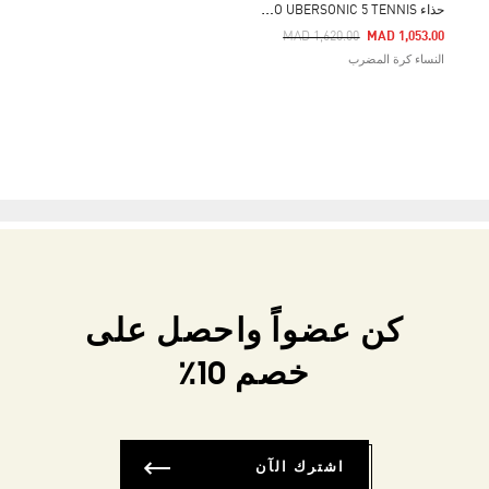
ح
ذاء ADIZERO UBERSONIC 5 TENNIS
Price Reduced From
To
MAD 1,620.00
MAD 1,053.00
النساء كرة المضرب
كن عضواً واحصل على
خصم 10٪
اشترك الآن