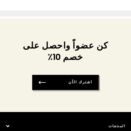
كن عضواً واحصل على
خصم 10٪
اشترك الآن
المنتجات