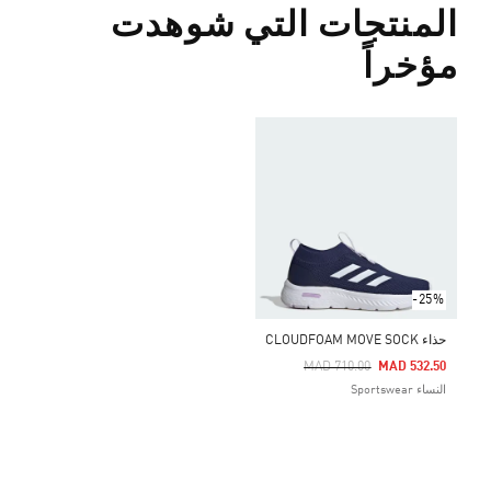
المنتجات التي شوهدت
مؤخراً
-25%
حذاء CLOUDFOAM MOVE SOCK
Price Reduced From
To
MAD 710.00
MAD 532.50
النساء Sportswear