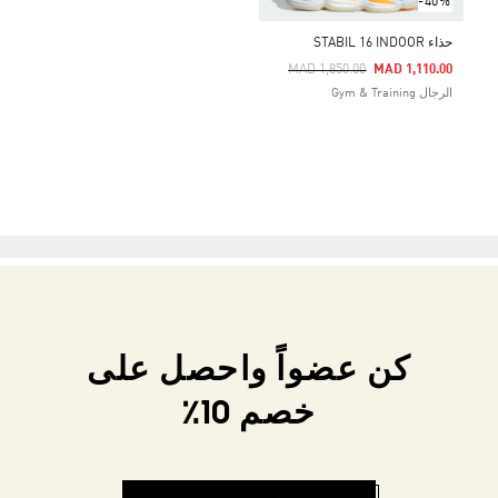
-40%
حذاء STABIL 16 INDOOR
Price Reduced From
To
MAD 1,850.00
MAD 1,110.00
الرجال Gym & Training
كن عضواً واحصل على
خصم 10٪