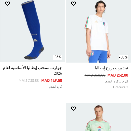
-35%
-30%
جوارب منتخب إيطاليا الأساسية لعام
تيشيرت بروح إيطاليا
2026
Price Reduced From
To
MAD 360.00
MAD 252.00
Price Reduced From
To
MAD 230.00
MAD 149.50
الرجال كرة القدم
كرة القدم
2 Colours