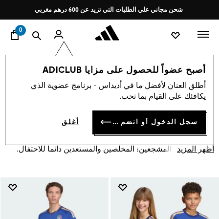
ا
Pause
شحن مجاني علي الطلبات التي تزيد عن 600 درهم مغربي
promotion
rotation
0
المنتخبات الوطنية
إيطاليا
كأس العالم ‎™26 FIFA🏆
أصبح عضواً للحصول على مزايا ADICLUB
تشكيلة إيطاليا
أطلق العنان لأفضل ما في أديداس - برنامج عضوية الذي
(29)
يكافئك على القيام بما تحب.
فلتر و صنف
صور كبيرة
سجل الدخول أو انضم الآن
أغلق
استعد لكأس العالم ‎™26 FIFA‏ مع تشكيلة منتخب إيطاليا. يجسد
أظهر المزيد
الطقم شغف المشجعين: المخلصين والمستعدين دائما للاحتفال.