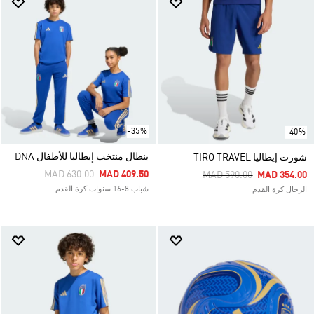
-35%
-40%
بنطال منتخب إيطاليا للأطفال DNA
شورت إيطاليا TIRO TRAVEL
Price Reduced From
To
MAD 630.00
MAD 409.50
Price Reduced From
To
MAD 590.00
MAD 354.00
شباب 8-16 سنوات كرة القدم
الرجال كرة القدم