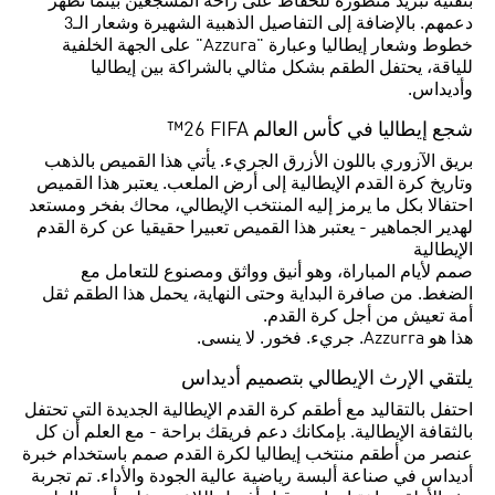
بتقنية تبريد متطورة للحفاظ على راحة المشجعين بينما تظهر
دعمهم. بالإضافة إلى التفاصيل الذهبية الشهيرة وشعار الـ3
خطوط وشعار إيطاليا وعبارة "Azzura" على الجهة الخلفية
للياقة، يحتفل الطقم بشكل مثالي بالشراكة بين إيطاليا
وأديداس.
شجع إيطاليا في كأس العالم FIFA ‏26™
بريق الآزوري باللون الأزرق الجريء. يأتي هذا القميص بالذهب
وتاريخ كرة القدم الإيطالية إلى أرض الملعب. يعتبر هذا القميص
احتفالا بكل ما يرمز إليه المنتخب الإيطالي، محاك بفخر ومستعد
لهدير الجماهير - يعتبر هذا القميص تعبيرا حقيقيا عن كرة القدم
الإيطالية
صمم لأيام المباراة، وهو أنيق وواثق ومصنوع للتعامل مع
الضغط. من صافرة البداية وحتى النهاية، يحمل هذا الطقم ثقل
أمة تعيش من أجل كرة القدم.
هذا هو Azzurra. جريء. فخور. لا ينسى.
يلتقي الإرث الإيطالي بتصميم أديداس
احتفل بالتقاليد مع أطقم كرة القدم الإيطالية الجديدة التي تحتفل
بالثقافة الإيطالية. بإمكانك دعم فريقك براحة - مع العلم أن كل
عنصر من أطقم منتخب إيطاليا لكرة القدم صمم باستخدام خبرة
أديداس في صناعة ألبسة رياضية عالية الجودة والأداء. تم تجربة