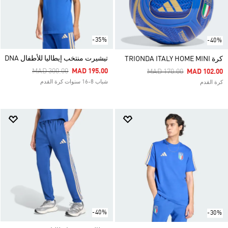
-35%
-40%
تيشيرت منتخب إيطاليا للأطفال DNA
كرة TRIONDA ITALY HOME MINI
Price Reduced From
To
MAD 300.00
MAD 195.00
Price Reduced From
To
MAD 170.00
MAD 102.00
شباب 8-16 سنوات كرة القدم
كرة القدم
-40%
-30%