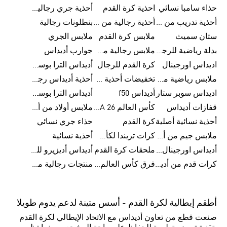
حذاء سامبا نسائي
احذية كرة القدم
أحذية جري رجالية من أديداس
أحذية تدريب من أديداس
أحذية رجالية من أديداس بتخفيضات
بنطلونات رجالية
ستان سميث
ملابس كرة القدم
ملابس الجري
بدلة رياضية للرجال
ملابس رجالية من أديداس بتخفيضات
جوارب أديداس
اديداس اورجينال
كرة القدم للرجال
أديداس الترا بوست رجالي
ملابس رياضية من أديداس
تخفيضات أحذية رجالية من أديداس
أحذية أديداس رجالية
اديداس سوبر ستار
أديداس f50
أديداس الترا بوست
قفازات أديداس
كأس العالم FIFA 26™
ملابس أولاد من أديداس
أحذية نسائية أصلية
كرة القدم
حذاء جري نسائي
ملابس جيم من أديداس
كرات تريندا لكأس العالم FIFA 26™
أحذية نسائية
أديداس اورجينال نسائي
ملحقات كرة القدم
أديداس أديزيرو للجري
كرات قدم من أديداس
فرق كأس العالم FIFA 26™
منتجات رجالية من أديداس
أطقم إيطالية لكرة القدم - أسس متينة لدعم يدوم طويلا
صنعت قطع من تعاون أديداس مع الاتحاد الإيطالي لكرة القدم