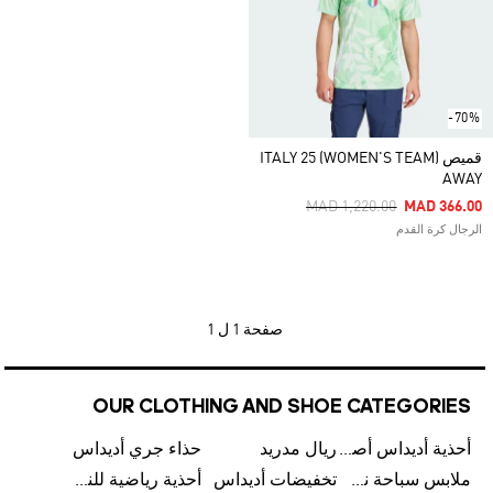
-70%
قميص ITALY 25 (WOMEN'S TEAM)
AWAY
Price Reduced From
To
MAD 1,220.00
MAD 366.00
الرجال كرة القدم
صفحة
1 ل 1
OUR CLOTHING AND SHOE CATEGORIES
أحذية أديداس أصلية
ريال مدريد
حذاء جري أديداس
ملابس سباحة نسائية من أديداس
تخفيضات أديداس
أحذية رياضية للنساء