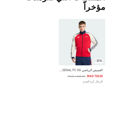
مؤخراً
-30%
ا
لقميص الرياضي ARSENAL FC OG
Price Reduced From
To
MAD 1,040.00
MAD 728.00
الرجال كرة القدم