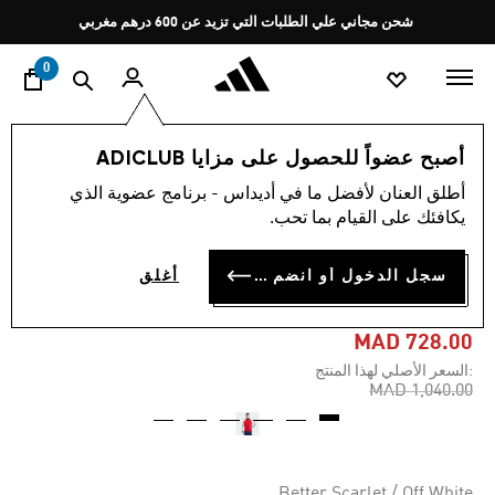
ا
Pause
شحن مجاني علي الطلبات التي تزيد عن 600 درهم مغربي
promotion
rotation
0
الرجال
ملابس
أصبح عضواً للحصول على مزايا ADICLUB
أطلق العنان لأفضل ما في أديداس - برنامج عضوية الذي
4.9
(163)
-30%
متوسط
يكافئك على القيام بما تحب.
قيمة
التقييم
القميص الرياضي ARSENAL FC
هو
سجل الدخول أو انضم الآن
أغلق
4.9
OG
من
5
نجوم.
MAD 728.00
Read
:السعر الأصلي لهذا المنتج
163
Price reduced from
to
Reviews.
MAD 1,040.00
رابط
نفس
الصفحة.
Better Scarlet / Off White