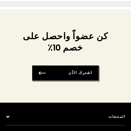
كن عضواً واحصل على
خصم 10٪
اشترك الآن
المنتجات