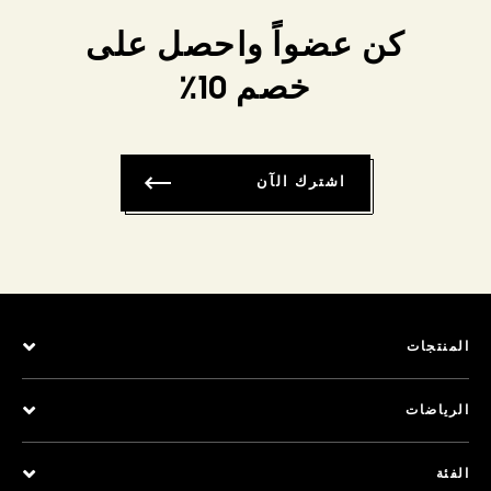
كن عضواً واحصل على
خصم 10٪
اشترك الآن
المنتجات
الرياضات
الفئة