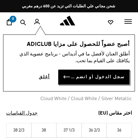
ا
Pause
شحن مجاني علي الطلبات التي تزيد عن 600 درهم مغربي
promotion
rotation
0
النساء
أحذية
أصبح عضواً للحصول على مزايا ADICLUB
أطلق العنان لأفضل ما في أديداس - برنامج عضوية الذي
حذاء التنس AVAFLASH 2
يكافئك على القيام بما تحب.
MAD 1,049.00
سجل الدخول أو انضم الآن
أغلق
Cloud White / Cloud White / Silver Metallic
اختر مقاس (EU)
جدول القياسات
38 2/3
38
37 1/3
36 2/3
36