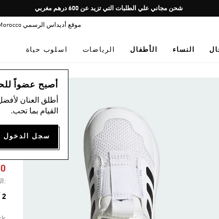
Pause
شحن مجاني علي الطلبات التي تزيد عن 600 درهم مغربي
promotion
موقع أديداس الرسمي Morocco
rotation
ال
النساء
الأطفال
الرياضات
اسلوب حياة
ال
أصبح عضواً للحصول
أطلق العنان لأفضل
القيام بما تحب.
T
00
:ال
2 ألوان متوفرة