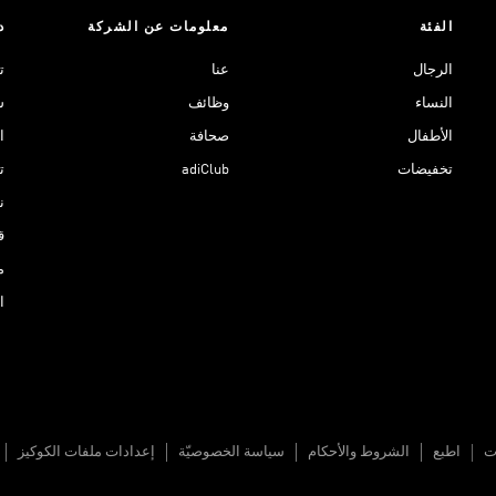
الفئة
معلومات عن الشركة
د
الرجال
عنا
ت
النساء
وظائف
ش
الأطفال
صحافة
ا
تخفيضات
adiClub
ت
نادي 
ق
م
ا
ات
اطبع
الشروط والأحكام
سياسة الخصوصيّة
إعدادات ملفات الكوكيز