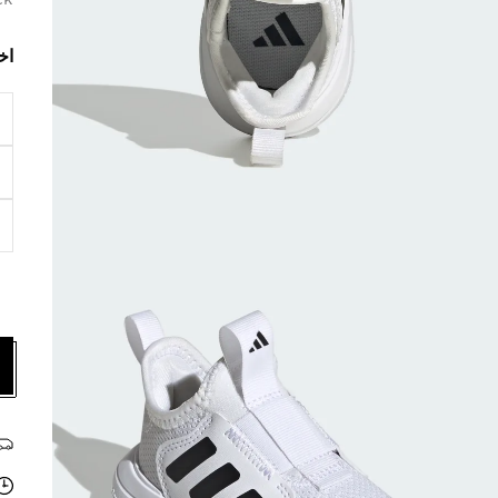
ck
اخ