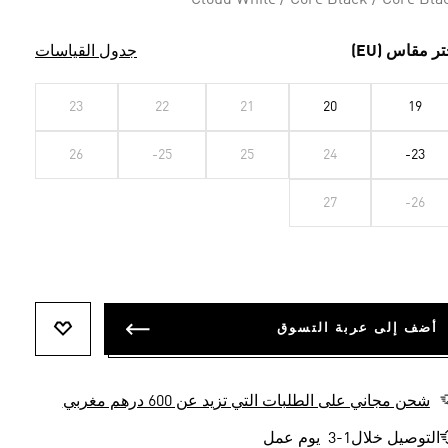
Cloud White / Core Black / Core Bla
تر مقاس (EU)
جدول القياسات
23
22
21
20
19
26
-25
25
24
-23
27
-26
أضف إلى عربة التسوق
أضف إلى ل
شحن مجاني على الطلبات التي تزيد عن 600 درهم مغربي
التوصيل خلال1-3 يوم عمل