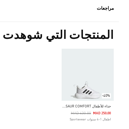
مراجعات
المنتجات التي شوهدت م
-40%
ح
ذاء للأطفال TENSAUR COMFORT
Price Reduced From
To
MAD 430.00
MAD 250.00
اطفال 1-4 سنوات Sportswear