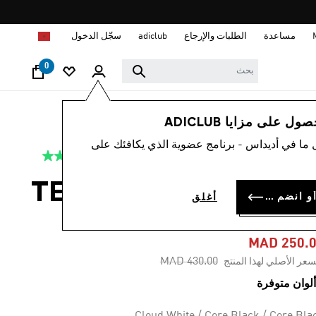
ا
مساعدة
الطلبات والإرجاع
adiclub
سجّل الدخول
0
أطفال
أحذية
 على مزايا ADICLUB
 ما في أديداس - برنامج عضوية الذي يكافئك على
5.0
(8)
-40%
متوسط
قيمة
التقييم
حذاء للأطفال TENSAUR
هو
سجل الدخول أو انضم الآن
أغلق
5.0
COMFOR
من
5
نجوم.
MAD 250.
Read
Price reduced from
to
MAD 430.00
سعر الأصلي لهذا المنتج
8
Reviews.
رابط
نفس
الصفحة.