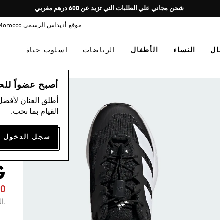
Pause
شحن مجاني علي الطلبات التي تزيد عن 600 درهم مغربي
promotion
موقع أديداس الرسمي Morocco
rotation
ال
النساء
الأطفال
الرياضات
اسلوب حياة
ال
أصبح عضواً للحصول
أطلق العنان لأفضل
القيام بما تحب.
L
G
50
:ال