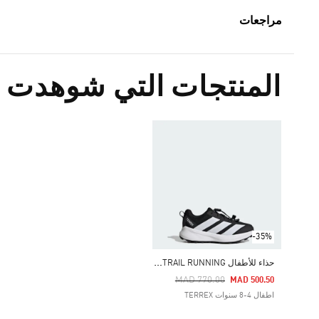
مراجعات
المنتجات التي شوهدت م
-35%
ح
ذاء للأطفال TERREX AGRAVIC TRAIL RUNNING
Price Reduced From
To
MAD 770.00
MAD 500.50
اطفال 4-8 سنوات TERREX