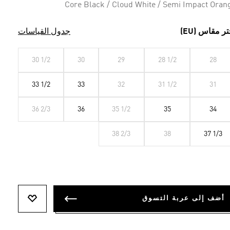
Core Black / Cloud White / Semi Impact Oran
تر مقاس (EU)
جدول القياسات
30 1/2
30
29
28 1/2
28
33 1/2
33
32
31 1/2
31
36 2/3
36
35 1/2
35
34
38 2/3
38
37 1/3
أضف إلى عربة التسوق
أضف إلى ل