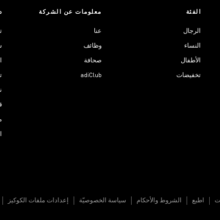
الفئة
معلومات عن الشركة
د
الرجال
عنا
ت
النساء
وظائف
ش
الأطفال
صحافة
ا
تخفيضات
adiClub
ت
نادي 
ق
م
ا
ات
اطبع
الشروط والأحكام
سياسة الخصوصيّة
إعدادات ملفات الكوكيز