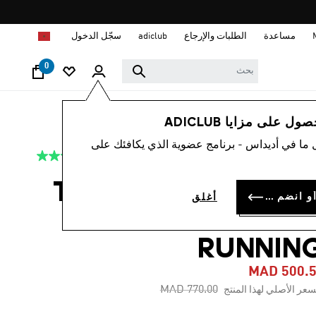
ا
مساعدة
الطلبات والإرجاع
adiclub
سجّل الدخول
0
أطفال
أحذية
 على مزايا ADICLUB
 ما في أديداس - برنامج عضوية الذي يكافئك على
4.6
(28)
-35%
متوسط
قيمة
التقييم
حذاء للأطفال TERREX
هو
سجل الدخول أو انضم الآن
أغلق
4.6
AGRAVIC TRAI
من
5
نجوم.
RUNNIN
Read
28
MAD 500.
Reviews.
رابط
Price reduced from
to
MAD 770.00
سعر الأصلي لهذا المنتج
نفس
الصفحة.