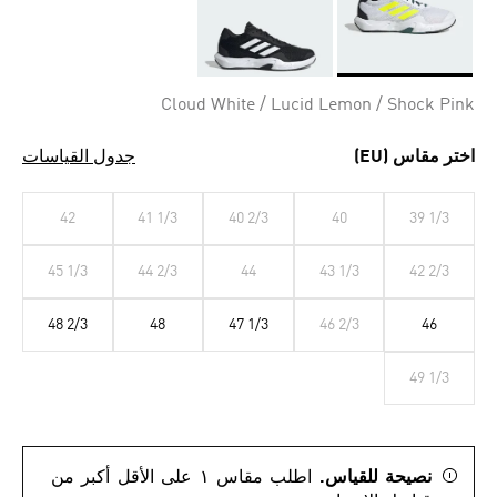
Selected
Cloud White / Lucid Lemon / Shock Pink
اختر مقاس (EU)
جدول القياسات
42
41 1/3
40 2/3
40
39 1/3
45 1/3
44 2/3
44
43 1/3
42 2/3
48 2/3
48
47 1/3
46 2/3
46
49 1/3
نصيحة للقياس.
اطلب مقاس ١ على الأقل أكبر من