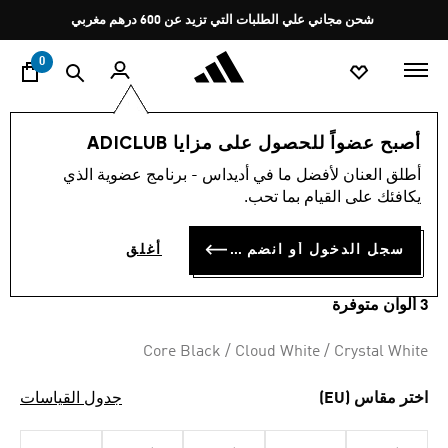
ا
Pause
شحن مجاني علي الطلبات التي تزيد عن 600 درهم مغربي
promotion
rotation
0
اسلوب حياة
العلامات التجارية
أوريجينالز
أحذية
أصبح عضواً للحصول على مزايا ADICLUB
أطلق العنان لأفضل ما في أديداس - برنامج عضوية الذي
حذاء R71
يكافئك على القيام بما تحب.
MAD 899.00
سجل الدخول أو انضم الآن
أغلق
3 ألوان متوفرة
Selected
Core Black / Cloud White / Crystal White
اختر مقاس (EU)
جدول القياسات