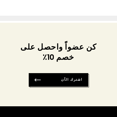
كن عضواً واحصل على
خصم 10٪
اشترك الآن