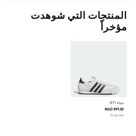
المنتجات التي شوهدت
مؤخراً
حذاء R71
MAD 899.00
Originals