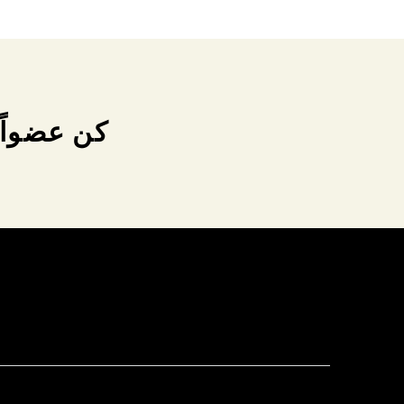
كن عضواً 