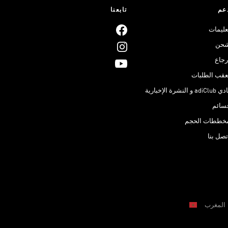
عم
تابعنا
عليمات
حن
رجاع
عقب الطلبات
adiClub و النشرة الإخبارية
سائم
خططات الحجم
تصل بنا
المغرب