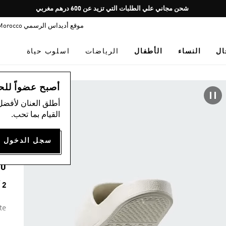
Pause
شحن مجاني علي الطلبات التي تزيد عن 600 درهم مغربي
promotion
موقع أديداس الرسمي Morocco
rotation
ال
النساء
الأطفال
الرياضات
اسلوب حياة
اس
أصبح عضواً للحصول
أطلق العنان لأفضل
)
القيام بما تحب.
A
00
2 ألوان متوفرة
te