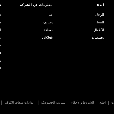
الفئة
معلومات عن الشركة
د
الرجال
عنا
ت
النساء
وظائف
ش
الأطفال
صحافة
ا
تخفيضات
adiClub
ت
نادي 
ق
م
ا
ات
اطبع
الشروط والأحكام
سياسة الخصوصيّة
إعدادات ملفات الكوكيز