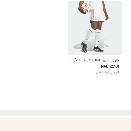
ش
ورت نادي REAL MADRID الأساسي لموسم 26/27
MAD 529.00
الرجال كرة القدم