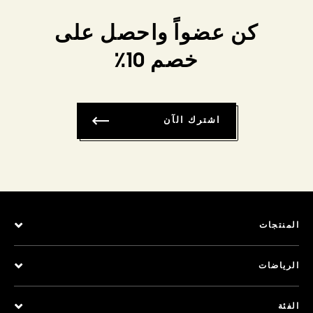
كن عضواً واحصل على
خصم 10٪
اشترك الآن
المنتجات
الرياضات
الفئة