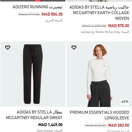
تيشيرت ADIZERO RUNNING
جاكيت رياضية ADIDAS BY STELLA
MCCARTNEY EARTH COLLAGE
Price Reduced From
To
MAD 779.00
MAD 506.35
WOVEN
النساء الجري
Price Reduced From
To
MAD 2,300.00
MAD 575.00
النساء adidas by Stella McCartney
-65%
بنطال ADIDAS BY STELLA
PREMIUM ESSENTIALS HOODED
MCCARTNEY REGULAR SWEAT
LONGSLEEVE
MAD 1,449.00
Price Reduced From
To
MAD 810.00
MAD 283.50
النساء Sportswear
النساء Originals