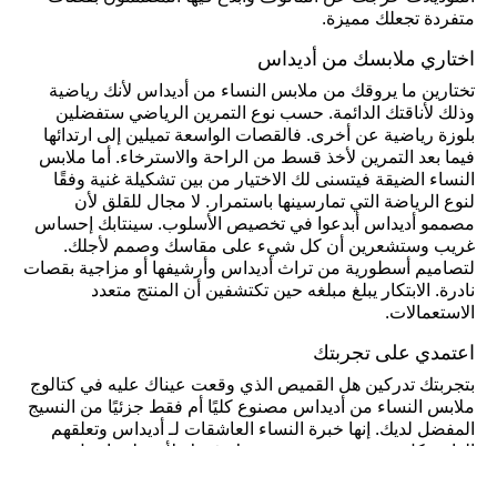
متفردة تجعلك مميزة.
اختاري ملابسك من أديداس
تختارين ما يروقك من ملابس النساء من أديداس لأنك رياضية
وذلك لأناقتك الدائمة. حسب نوع التمرين الرياضي ستفضلين
بلوزة رياضية عن أخرى. فالقصات الواسعة تميلين إلى ارتدائها
فيما بعد التمرين لأخذ قسط من الراحة والاسترخاء. أما ملابس
النساء الضيقة فيتسنى لك الاختيار من بين تشكيلة غنية وفقًا
لنوع الرياضة التي تمارسينها باستمرار. لا مجال للقلق لأن
مصممو أديداس أبدعوا في تخصيص الأسلوب. سينتابك إحساس
غريب وستشعرين أن كل شيء على مقاسك وصمم لأجلك.
لتصاميم أسطورية من تراث أديداس وأرشيفها أو مزاجية بقصات
نادرة. الابتكار يبلغ مبلغه حين تكتشفين أن المنتج متعدد
الاستعمالات.
اعتمدي على تجربتك
بتجربتك تدركين هل القميص الذي وقعت عيناك عليه في كتالوج
ملابس النساء من أديداس مصنوع كليًا أم فقط جزئيًا من النسيج
المفضل لديك. إنها خبرة النساء العاشقات لـ أديداس وتعلقهم
الدائم بكل شيء متقن. حيث يقودك فهمك لأبسط تفاصيل
ملابس النساء لجعل كل قطعة لائقة على مظهرك. تستطيعين