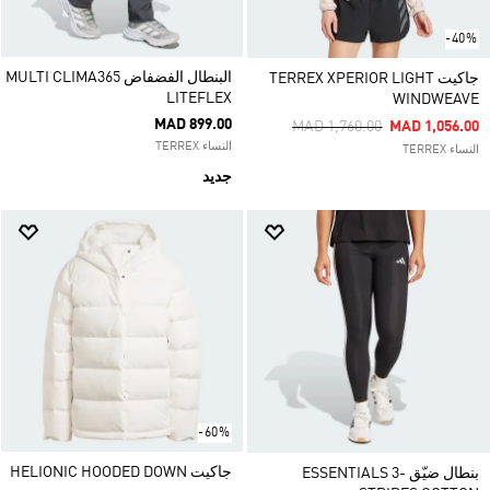
-40%
البنطال الفضفاض MULTI CLIMA365
جاكيت TERREX XPERIOR LIGHT
LITEFLEX
WINDWEAVE
MAD 899.00
Price Reduced From
To
MAD 1,760.00
MAD 1,056.00
النساء TERREX
النساء TERREX
جديد
-60%
جاكيت HELIONIC HOODED DOWN
بنطال ضيّق ESSENTIALS 3-