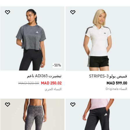
-50%
تيشيرت ADI365 ناعم
قميص بولو 3-STRIPES
Price Reduced From
To
MAD 520.00
MAD 250.02
MAD 599.00
النساء Originals
النساء الجري