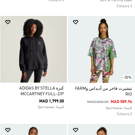
3 Colours
النساء Gym & Training
3 Colours
-30%
كنزة ADIDAS BY STELLA
تيشيرت فاخر من أديداس وFARM
MCCARTNEY FULL-ZIP
RIO
MAD 1,799.00
Price Reduced From
To
MAD 860.00
MAD 589.96
النساء Sportswear
النساء Sportswear
2 Colours