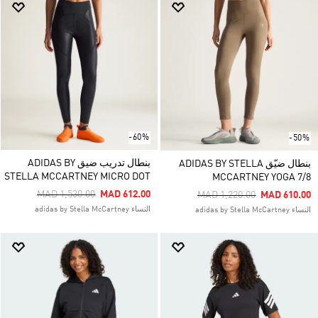
-60%
-50%
بنطال تدريب ضيق ADIDAS BY
بنطال ضيّق ADIDAS BY STELLA
STELLA MCCARTNEY MICRO DOT
MCCARTNEY YOGA 7/8
Price Reduced From
To
MAD 1,530.00
MAD 612.00
Price Reduced From
To
MAD 1,220.00
MAD 610.00
النساء adidas by Stella McCartney
النساء adidas by Stella McCartney