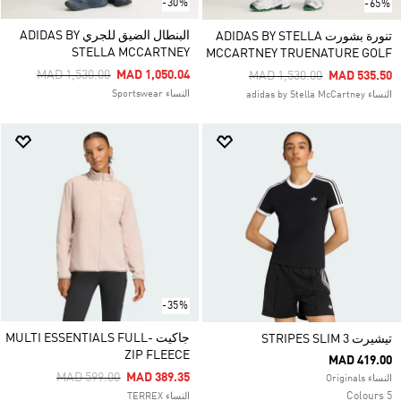
-30%
-65%
البنطال الضيق للجري ADIDAS BY
تنورة بشورت ADIDAS BY STELLA
STELLA MCCARTNEY
MCCARTNEY TRUENATURE GOLF
Price Reduced From
To
MAD 1,530.00
MAD 1,050.04
Price Reduced From
To
MAD 1,530.00
MAD 535.50
النساء Sportswear
النساء adidas by Stella McCartney
-35%
جاكيت MULTI ESSENTIALS FULL-
تيشيرت 3 STRIPES SLIM
ZIP FLEECE
MAD 419.00
Price Reduced From
To
MAD 599.00
MAD 389.35
النساء Originals
5 Colours
النساء TERREX