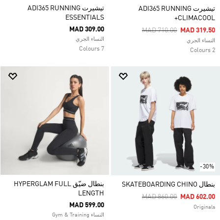
تيشيرت ADI365 RUNNING
تيشيرت ADI365 RUNNING
ESSENTIALS
CLIMACOOL+
MAD 309.00
Price Reduced From
To
MAD 710.00
MAD 319.50
النساء الجري
النساء الجري
7 Colours
2 Colours
-30%
بنطال ضيّق HYPERGLAM FULL
بنطال SKATEBOARDING CHINO
LENGTH
Price Reduced From
To
MAD 860.00
MAD 602.00
MAD 599.00
Originals
النساء Gym & Training