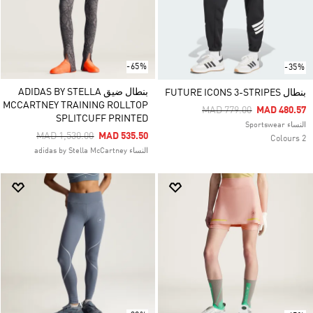
-65%
-35%
بنطال ضيق ADIDAS BY STELLA
بنطال FUTURE ICONS 3-STRIPES
MCCARTNEY TRAINING ROLLTOP
Price Reduced From
To
MAD 779.00
MAD 480.57
SPLITCUFF PRINTED
النساء Sportswear
Price Reduced From
To
MAD 1,530.00
MAD 535.50
2 Colours
النساء adidas by Stella McCartney