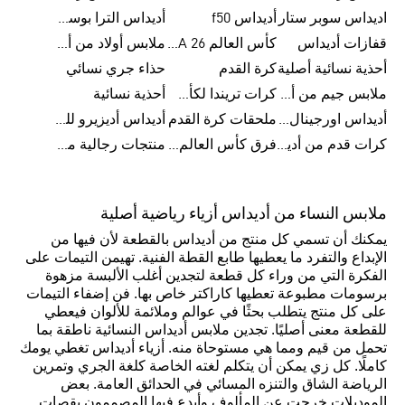
اديداس سوبر ستار
أديداس f50
أديداس الترا بوست
قفازات أديداس
كأس العالم FIFA 26™
ملابس أولاد من أديداس
أحذية نسائية أصلية
كرة القدم
حذاء جري نسائي
ملابس جيم من أديداس
كرات تريندا لكأس العالم FIFA 26™
أحذية نسائية
أديداس اورجينال نسائي
ملحقات كرة القدم
أديداس أديزيرو للجري
كرات قدم من أديداس
فرق كأس العالم FIFA 26™
منتجات رجالية من أديداس
ملابس النساء من أديداس أزياء رياضية أصلية
يمكنك أن تسمي كل منتج من أديداس بالقطعة لأن فيها من
الإبداع والتفرد ما يعطيها طابع القطة الفنية. تهيمن التيمات على
الفكرة التي من وراء كل قطعة لتجدين أغلب الألبسة مزهوة
برسومات مطبوعة تعطيها كاراكتر خاص بها. فن إضفاء التيمات
على كل منتج يتطلب بحثًا في عوالم وملائمة للألوان فيعطي
للقطعة معنى أصليًا. تجدين ملابس أديداس النسائية ناطقة بما
تحمل من قيم ومما هي مستوحاة منه. أزياء أديداس تغطي يومك
كاملًا. كل زي يمكن أن يتكلم لغته الخاصة كلغة الجري وتمرين
الرياضة الشاق والتنزه المسائي في الحدائق العامة. بعض
الموديلات خرجت عن المألوف وأبدع فيها المصممون بقصات