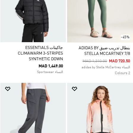
-45%
جاكيتات ESSENTIALS
بنطال تدريب ضيق ADIDAS BY
CLIMAWARM 3-STRIPES
STELLA MCCARTNEY 7/8
SYNTHETIC DOWN
Price Reduced From
To
MAD 1,310.00
MAD 720.50
MAD 1,449.00
النساء adidas by Stella McCartney
النساء Sportswear
2 Colours