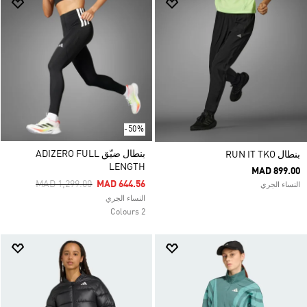
-50%
بنطال ضيّق ADIZERO FULL
بنطال RUN IT TKO
LENGTH
MAD 899.00
Price Reduced From
To
MAD 1,299.00
MAD 644.56
النساء الجري
النساء الجري
2 Colours