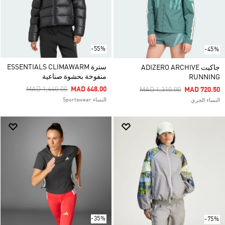
-55%
-45%
سترة ESSENTIALS CLIMAWARM
جاكيت ADIZERO ARCHIVE
منفوخة بحشوة صناعية
RUNNING
Price Reduced From
To
MAD 1,440.00
MAD 648.00
Price Reduced From
To
MAD 1,310.00
MAD 720.50
النساء Sportswear
النساء الجري
-35%
-75%