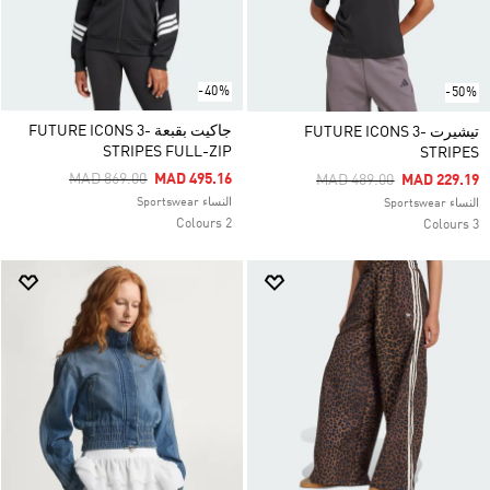
-40%
-50%
جاكيت بقبعة FUTURE ICONS 3-
تيشيرت FUTURE ICONS 3-
STRIPES FULL-ZIP
STRIPES
Price Reduced From
To
MAD 869.00
MAD 495.16
Price Reduced From
To
MAD 489.00
MAD 229.19
النساء Sportswear
النساء Sportswear
2 Colours
3 Colours