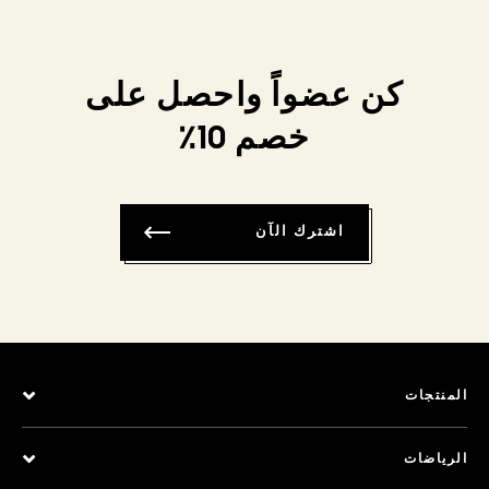
كن عضواً واحصل على
خصم 10٪
اشترك الآن
المنتجات
الرياضات