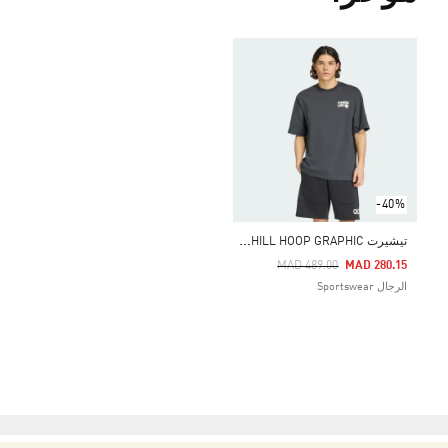
-40%
ت
يشيرت PANDA CHILL HOOP GRAPHIC
Price Reduced From
To
MAD 489.00
MAD 280.15
الرجال Sportswear