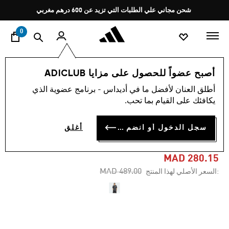
ا
Pause
شحن مجاني علي الطلبات التي تزيد عن 600 درهم مغربي
promotion
rotation
0
الرجال
ملابس
أصبح عضواً للحصول على مزايا ADICLUB
أطلق العنان لأفضل ما في أديداس - برنامج عضوية الذي
-40%
يكافئك على القيام بما تحب.
تيشيرت PANDA CHILL HOOP
سجل الدخول أو انضم الآن
أغلق
GRAPHIC
MAD 280.15
Price reduced from
to
MAD 489.00
:السعر الأصلي لهذا المنتج