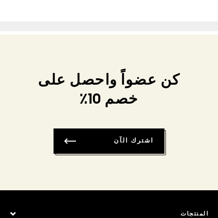
كن عضواً واحصل على
خصم 10٪
اشترك الآن
المنتجات