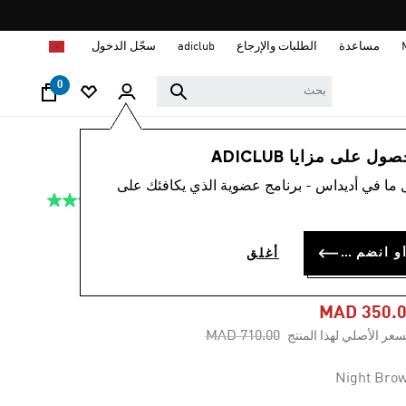
ا
مساعدة
الطلبات والإرجاع
adiclub
سجّل الدخول
0
أطفال
ملابس
 على مزايا ADICLUB
 ما في أديداس - برنامج عضوية الذي يكافئك على
4.8
(46)
-50%
متوسط
قيمة
التقييم
جاكيت FIREBIRD
هو
سجل الدخول أو انضم الآن
أغلق
4.8
LOOSE AO
من
5
نجوم.
MAD 350.
Read
Price reduced from
to
MAD 710.00
سعر الأصلي لهذا المنتج
46
Reviews.
رابط
Night Bro
نفس
الصفحة.