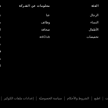
الفئة
معلومات عن الشركة
د
الرجال
عنا
ت
النساء
وظائف
ش
الأطفال
صحافة
ا
تخفيضات
adiClub
ت
نادي 
ق
م
ا
ات
اطبع
الشروط والأحكام
سياسة الخصوصيّة
إعدادات ملفات الكوكيز