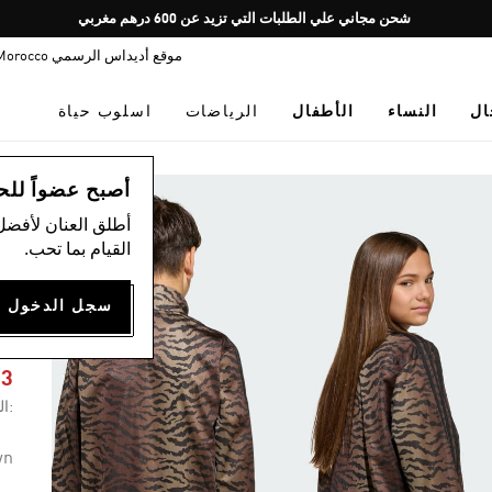
Pause
شحن مجاني علي الطلبات التي تزيد عن 600 درهم مغربي
promotion
موقع أديداس الرسمي Morocco
rotation
ال
النساء
الأطفال
الرياضات
اسلوب حياة
ال
أصبح عضواً للحصول
أطلق العنان لأفضل
القيام بما تحب.
P
03
:ال
wn