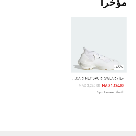
مؤخراً
-65%
ح
ذاء ADIDAS BY STELLA MCCARTNEY SPORTSWEAR
Price Reduced From
To
MAD 3,240.00
MAD 1,134.00
النساء Sportswear