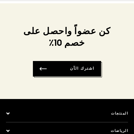
كن عضواً واحصل على
خصم 10٪
اشترك الآن
المنتجات
الرياضات