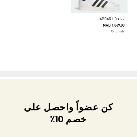
حذاء JABBAR LO
MAD 1,049.00
Originals
كن عضواً واحصل على
خصم 10٪