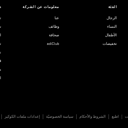
الفئة
معلومات عن الشركة
د
الرجال
عنا
ت
النساء
وظائف
ش
الأطفال
صحافة
ا
تخفيضات
adiClub
ت
نادي 
ق
م
ا
ات
اطبع
الشروط والأحكام
سياسة الخصوصيّة
إعدادات ملفات الكوكيز