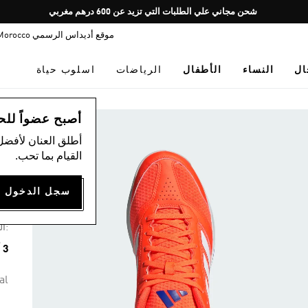
Pause
شحن مجاني علي الطلبات التي تزيد عن 600 درهم مغربي
promotion
موقع أديداس الرسمي Morocco
rotation
ال
النساء
الأطفال
الرياضات
اسلوب حياة
ال
أصبح عضواً للحصول
أطلق العنان لأفضل
القيام بما تحب.
حذا
00
:ال
3 ألوان متوفرة
al