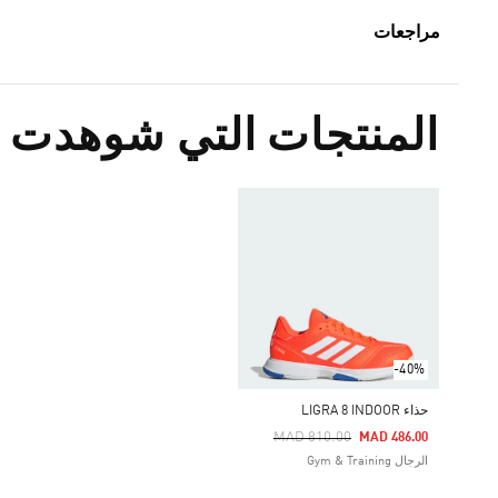
مراجعات
المنتجات التي شوهدت م
-40%
حذاء LIGRA 8 INDOOR
Price Reduced From
To
MAD 810.00
MAD 486.00
الرجال Gym & Training