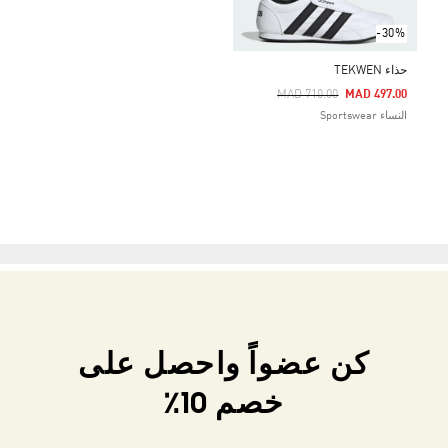
-30%
حذاء TEKWEN
Price Reduced From
To
MAD 710.00
MAD 497.00
النساء Sportswear
كن عضواً واحصل على
خصم 10٪