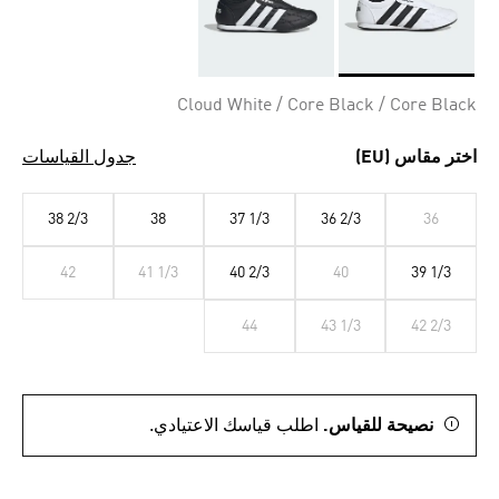
Selected
Cloud White / Core Black / Core Black
اختر مقاس (EU)
جدول القياسات
38 2/3
38
37 1/3
36 2/3
36
42
41 1/3
40 2/3
40
39 1/3
44
43 1/3
42 2/3
نصيحة للقياس.
اطلب قياسك الاعتيادي.