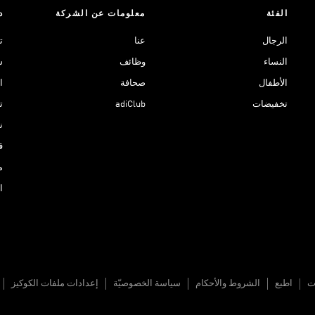
الفئة
معلومات عن الشركة
د
الرجال
عنا
ت
النساء
وظائف
ش
الأطفال
صحافة
ا
تخفيضات
adiClub
ت
نادي 
ق
م
ا
ات
اطبع
الشروط والأحكام
سياسة الخصوصيّة
إعدادات ملفات الكوكيز