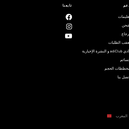
عم
تابعنا
عليمات
حن
رجاع
عقب الطلبات
adiClub و النشرة الإخبارية
سائم
خططات الحجم
تصل بنا
المغرب