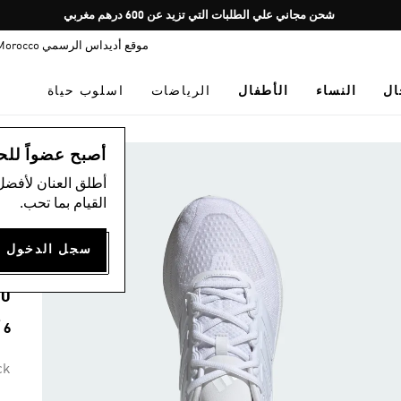
Pause
شحن مجاني علي الطلبات التي تزيد عن 600 درهم مغربي
promotion
موقع أديداس الرسمي Morocco
rotation
ال
النساء
الأطفال
الرياضات
اسلوب حياة
ال
أصبح عضواً للحصول
أطلق العنان لأفضل
)
القيام بما تحب.
G
00
6 ألوان متوفرة
ck