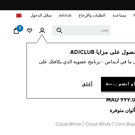
ا
مساعدة
الطلبات والإرجاع
adiclub
سجّل الدخول
0
رجال
أحذية
 على مزايا ADICLUB
 ما في أديداس - برنامج عضوية الذي يكافئك على
4.7
(633
متوسط
قيمة
حذاء ULTRARUN 5
التقييم
هو
سجل الدخول أو انضم الآن
أغلق
4.7
RUNNIN
من
5
MAD 999.
نجوم.
Read
633
Reviews.
رابط
Cloud White / Cloud White / Core Bla
نفس
الصفحة.