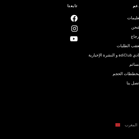
عم
تابعنا
عليمات
حن
رجاع
عقب الطلبات
adiClub و النشرة الإخبارية
سائم
خططات الحجم
تصل بنا
المغرب