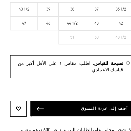
40 1/2
39
38
37
35 1/2
47
46
44 1/2
43
42
51
50
48 1/2
نصيحة للقياس.
اطلب مقاس ١ على الأقل أكبر من
قياسك الاعتيادي.
أضف إلى عربة التسوق
أضف إلى ل
شحن مجاني على الطلبات التي تزيد عن 600 درهم مغربي