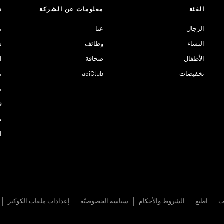
الفئة
معلومات عن الشركة
د
الرجال
عنا
ت
النساء
وظائف
ش
الأطفال
صحافة
ا
تخفيضات
adiClub
ت
نادي 
ق
م
ا
ات
اطبع
الشروط والأحكام
سياسة الخصوصيّة
إعدادات ملفات الكوكيز