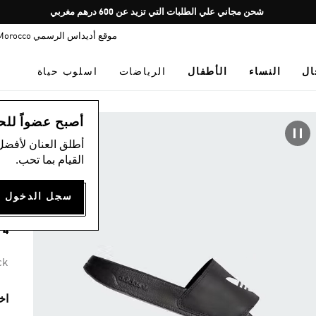
Pause
شحن مجاني علي الطلبات التي تزيد عن 600 درهم مغربي
promotion
موقع أديداس الرسمي Morocco
rotation
ال
النساء
الأطفال
الرياضات
اسلوب حياة
اس
أصبح عضواً للحصول
أطلق العنان لأفضل
)
القيام بما تحب.
شب
00
4 ألوان متوفرة
ck
اخ