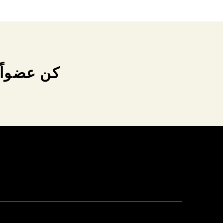
كن عضواً 