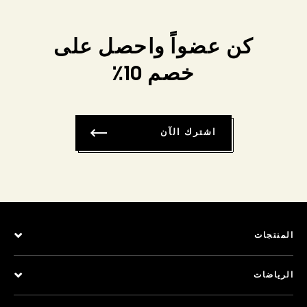
كن عضواً واحصل على
خصم 10٪
اشترك الآن
المنتجات
الرياضات