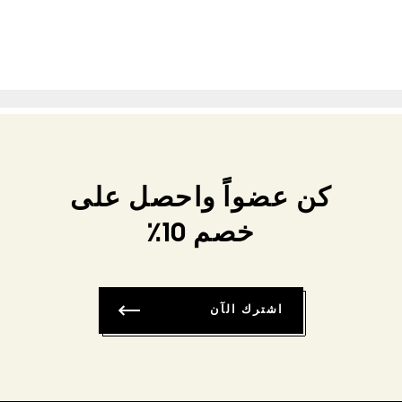
كن عضواً واحصل على
خصم 10٪
اشترك الآن