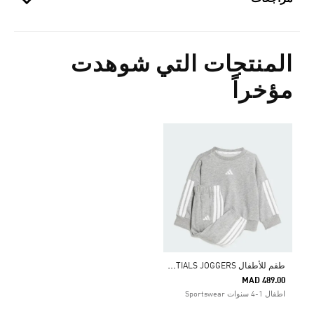
المنتجات التي شوهدت
مؤخراً
ط
قم للأطفال ESSENTIALS JOGGERS
MAD 489.00
اطفال 1-4 سنوات Sportswear