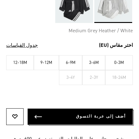
Selected
Medium Grey Heather / White
اختر مقاس (EU)
جدول القياسات
12-18M
9-12M
6-9M
3-6M
0-3M
3-4Y
2-3Y
18-24M
أضف إلى عربة التسوق
أضف إلى