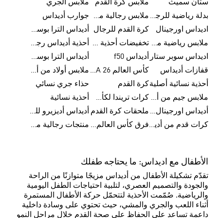
ستان سميث
ملابس كرة القدم
ملابس الجري
بدلة رياضية للرجال
ملابس رجالية من أديداس بتخفيضات
جوارب أديداس
اديداس اورجينال
كرة القدم للرجال
أديداس الترا بوست رجالي
ملابس رياضية من أديداس
تخفيضات أحذية رجالية من أديداس
أحذية أديداس رجالية
اديداس سوبر ستار
أديداس f50
أديداس الترا بوست
قفازات أديداس
كأس العالم FIFA 26™
ملابس أولاد من أديداس
أحذية نسائية أصلية
كرة القدم
حذاء جري نسائي
ملابس جيم من أديداس
كرات تريندا لكأس العالم FIFA 26™
أحذية نسائية
أديداس اورجينال نسائي
ملحقات كرة القدم
أديداس أديزيرو للجري
كرات قدم من أديداس
فرق كأس العالم FIFA 26™
منتجات رجالية من أديداس
الأطفال مع اديداس: ما يحتاجه طفلك
تقدّم تشكيلة الأطفال من أديداس مزيجًا متوازنًا من الراحة
والجودة والتصميم العصري، لتلبية احتياجات الطفل اليومية
والرياضية. صُمّمت الأحذية لتتحمّل حركة الأطفال المستمرة
أثناء اللعب والجري والمشي، حيث تحتوي على وسادة داخلية
داعمة تساعد على الحفاظ على صحة القدم خلال مراحل النمو