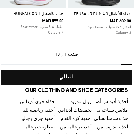
حذاء للأطفال RUNFALCON 6
حذاء للأطفال TENSAUR RUN 4.0
MAD 599.00
MAD 489.00
اطفال 4-8 سنوات Sportswear
اطفال 4-8 سنوات Sportswear
4 Colours
3 Colours
صفحة
1 ل 13
التالي
OUR CLOTHING AND SHOE CATEGORIES
أحذية أديداس أصلية
ريال مدريد
حذاء جري أديداس
ملابس سباحة نسائية من أديداس
تخفيضات أديداس
أحذية رياضية للنساء
حذاء سامبا نسائي
احذية كرة القدم
أحذية جري رجالية من أديداس
أحذية تدريب من أديداس
أحذية رجالية من أديداس بتخفيضات
بنطلونات رجالية