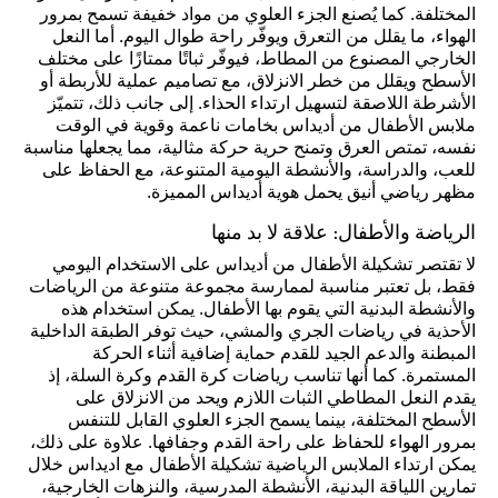
المختلفة. كما يُصنع الجزء العلوي من مواد خفيفة تسمح بمرور
الهواء، ما يقلل من التعرق ويوفّر راحة طوال اليوم. أما النعل
الخارجي المصنوع من المطاط، فيوفّر ثباتًا ممتازًا على مختلف
الأسطح ويقلل من خطر الانزلاق، مع تصاميم عملية للأربطة أو
الأشرطة اللاصقة لتسهيل ارتداء الحذاء. إلى جانب ذلك، تتميّز
ملابس الأطفال من أديداس بخامات ناعمة وقوية في الوقت
نفسه، تمتص العرق وتمنح حرية حركة مثالية، مما يجعلها مناسبة
للعب، والدراسة، والأنشطة اليومية المتنوعة، مع الحفاظ على
مظهر رياضي أنيق يحمل هوية أديداس المميزة.
الرياضة والأطفال: علاقة لا بد منها
لا تقتصر تشكيلة الأطفال من أديداس على الاستخدام اليومي
فقط، بل تعتبر مناسبة لممارسة مجموعة متنوعة من الرياضات
والأنشطة البدنية التي يقوم بها الأطفال. يمكن استخدام هذه
الأحذية في رياضات الجري والمشي، حيث توفر الطبقة الداخلية
المبطنة والدعم الجيد للقدم حماية إضافية أثناء الحركة
المستمرة. كما أنها تناسب رياضات كرة القدم وكرة السلة، إذ
يقدم النعل المطاطي الثبات اللازم ويحد من الانزلاق على
الأسطح المختلفة، بينما يسمح الجزء العلوي القابل للتنفس
بمرور الهواء للحفاظ على راحة القدم وجفافها. علاوة على ذلك،
يمكن ارتداء الملابس الرياضية تشكيلة الأطفال مع اديداس خلال
تمارين اللياقة البدنية، الأنشطة المدرسية، والنزهات الخارجية،