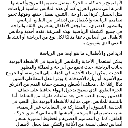
لأنها تمنح راحة كاملة للحركة بفضل تصميمها المريح وأقمشتها
المرنة التي تمتص العرق. كما أن هذه الملابس مناسبة لرياضات
مثل الجمباز، كرة اليد، أو حتى التنس، بفضل خفتها وقوتها. تجمع
تصاميم الرياضة والأطفال من اديداس بين الطابع الرياضي
والمظهر العصري، مما يجعل الأطفال يشعرون بالثقة والراحة
في جميع الأنشطة الرياضية. بهذه الطريقة، تقدم أحذية وملابس
الأطفال من أديداس دعمًا مثاليًا لكل نوع من الرياضة أو النشاط
البدني الذي يقومون به.
اديداس والأطفال: ما هو ابعد من الرياضة
يمكن استعمال الأحذية والملابس الرياضية في الأنشطة اليومية
بجانب الرياضة، حيث تجمع بين الراحة والعمليّة والمظهر
الحديث. يمكن ارتداء الأحذية في الذهاب إلى المدرسة، أو الخروج
مع الأسرة، أو زيارة الأصدقاء، إذ يوفر النعل المطاطي المتين
ثباتًا رائعًا على مختلف الأسطح ويضمن حماية القدم من الانزلاق.
الجزء العلوي الذي يسمح بدخول الهواء يحافظ على جفاف
القدمين ويمنع التعب حتى بعد ساعات طويلة من النشاط. أما
بالنسبة للملابس، فهي مثالية للأنشطة اليومية مثل اللعب في
الحديقة، التسوق، أو المشاركة في الفعاليات غير الرسمية،
بسبب تصميماتها المريحة وأقمشتها اللينة التي لا تعيق حركة
الطفل. كما أن التصاميم العصرية والخطوط المميزة لشعار
أديداس تعطي لمسة من الأناقة والتميّز، مما يجعل الأطفال