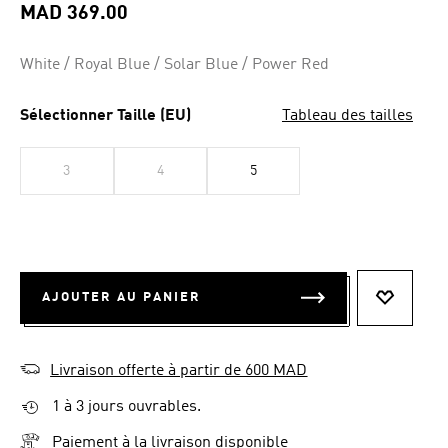
la
MAD 369.00
même
page.
White / Royal Blue / Solar Blue / Power Red
Sélectionner Taille (EU)
Tableau des tailles
3
4
5
AJOUTER AU PANIER
AJOUTER
Livraison offerte à partir de 600 MAD
1 à 3 jours ouvrables.
Paiement à la livraison disponible