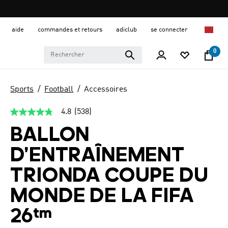
aide
commandes et retours
adiclub
se connecter
0
Sports
Football
Accessoires
4.8
(538)
4.8
étoiles
BALLON
sur
5,
valeur
D’ENTRAÎNEMENT
de
la
TRIONDA COUPE DU
note
moyenne.
Read
MONDE DE LA FIFA
538
Reviews.
26™
Lien
sur