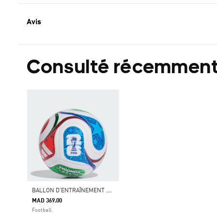
Avis
Consulté récemmen
B
ALLON D’ENTRAÎNEMENT TRIONDA COUPE DU MONDE DE LA FIFA 26™
MAD 369.00
Football